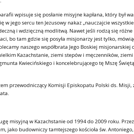
.
 parafii wpisuje się posłanie misyjne kapłana, który był 
ię w jego sercu ten Jezusowy nakaz „nauczajcie wszystkie
eczną i wdzięczną modlitwą. Nawet jeśli rodzą się różne 
 traci, bo tam gdzie się posyła misjonarzy jest tylko, mówią
olecamy naszego współbrata Jego Boskiej misjonarskiej 
elkim Kazachstanie, ziemi stepów i męczenników, ziemi
Zygmunta Kwiecińskiego i koncelebrującego tę Mszę Święt
azem przewodniczący Komisji Episkopatu Polski ds. Misji, 
ata.
ługę misyjną w Kazachstanie od 1994 do 2009 roku. Przez 
m, jako budowniczy tamtejszego kościoła św. Antoniego,