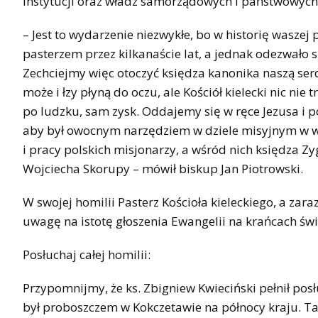
instytucji oraz władz samorządowych i państwowych
– Jest to wydarzenie niezwykłe, bo w historię waszej
pasterzem przez kilkanaście lat, a jednak odezwało s
Zechciejmy więc otoczyć księdza kanonika naszą serd
może i łzy płyną do oczu, ale Kościół kielecki nic nie
po ludzku, sam zysk. Oddajemy się w ręce Jezusa i p
aby był owocnym narzędziem w dziele misyjnym w wi
i pracy polskich misjonarzy, a wśród nich księdza 
Wojciecha Skorupy – mówił biskup Jan Piotrowski.
W swojej homilii Pasterz Kościoła kieleckiego, a zar
uwagę na istotę głoszenia Ewangelii na krańcach świ
Posłuchaj całej homilii:
Przypomnijmy, że ks. Zbigniew Kwieciński pełnił pos
był proboszczem w Kokczetawie na północy kraju. Ta