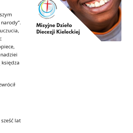
waszym
 narody”.
uczucia,
c
opiece,
 nadziei
ą księdza
zwrócił
sześć lat