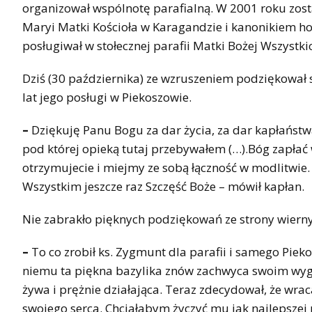
organizował wspólnotę parafialną. W 2001 roku zo
Maryi Matki Kościoła w Karagandzie i kanonikiem h
posługiwał w stołecznej parafii Matki Bożej Wszystk
Dziś (30 października) ze wzruszeniem podziękował
lat jego posługi w Piekoszowie.
–
Dziękuję Panu Bogu za dar życia, za dar kapłaństwa
pod której opieką tutaj przebywałem (…).Bóg zapłać 
otrzymujecie i miejmy ze sobą łączność w modlitwie. 
Wszystkim jeszcze raz Szczęść Boże – mówił kapłan.
Nie zabrakło pięknych podziękowań ze strony wiern
–
To co zrobił ks. Zygmunt dla parafii i samego Pieko
niemu ta piękna bazylika znów zachwyca swoim wygl
żywa i prężnie działająca. Teraz zdecydował, że wrac
swojego serca. Chciałabym życzyć mu jak najlepszej 