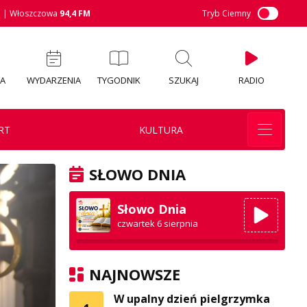
M
| Włoszczowa
94,4 FM
Tryb Ciemny
IA
WYDARZENIA
TYGODNIK
SZUKAJ
RADIO
RT
KULTURA
SŁOWO DNIA
Słowo Dnia
czwartek 6 sierpnia
NAJNOWSZE
W upalny dzień pielgrzymka