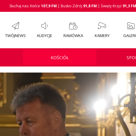
Słuchaj nas: Kielce
107,9 FM
| Busko-Zdrój
91,8 FM
| Święty Krzyż
91,3 F
TWÓJNEWS
AUDYCJE
RAMÓWKA
KAMERY
GALER
KOŚCIÓŁ
SPO