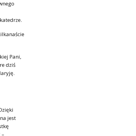
ownego
katedrze.
ilkanaście
iej Pani,
re dziś
aryję.
Dzięki
na jest
stkę
 –