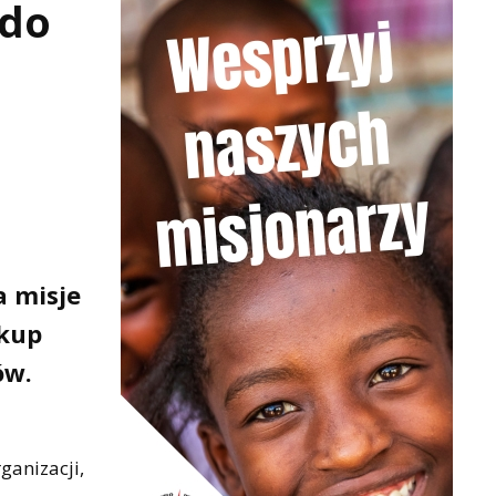
 do
a misje
skup
ów.
ganizacji,