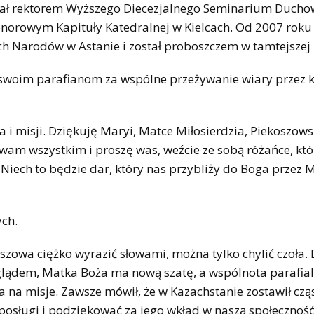
stał rektorem Wyższego Diecezjalnego Seminarium Duch
onorowym Kapituły Katedralnej w Kielcach. Od 2007 roku
ich Narodów w Astanie i został proboszczem w tamtejszej 
 swoim parafianom za wspólne przeżywanie wiary przez k
 i misji. Dziękuję Maryi, Matce Miłosierdzia, Piekoszowsk
wam wszystkim i proszę was, weźcie ze sobą różańce, któ
Niech to będzie dar, który nas przybliży do Boga przez M
ych.
szowa ciężko wyrazić słowami, można tylko chylić czoła. 
ądem, Matka Boża ma nową szatę, a wspólnota parafial
a na misje. Zawsze mówił, że w Kazachstanie zostawił czą
posługi i podziękować za jego wkład w naszą społeczność