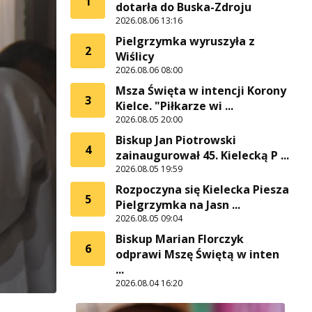
1
dotarła do Buska-Zdroju
2026.08.06 13:16
Pielgrzymka wyruszyła z
2
Wiślicy
2026.08.06 08:00
Msza Święta w intencji Korony
3
Kielce. "Piłkarze wi ...
2026.08.05 20:00
Biskup Jan Piotrowski
4
zainaugurował 45. Kielecką P ...
2026.08.05 19:59
Rozpoczyna się Kielecka Piesza
5
Pielgrzymka na Jasn ...
2026.08.05 09:04
Biskup Marian Florczyk
6
odprawi Mszę Świętą w inten
...
2026.08.04 16:20