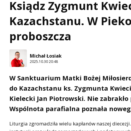
Ksiądz Zygmunt Kwiec
Kazachstanu. W Piek
proboszcza
Michał Łosiak
2025.10.30 20:48
W Sanktuarium Matki Bożej Miłosierd
do Kazachstanu ks. Zygmunta Kwieciń
Kielecki Jan Piotrowski. Nie zabrak
Wspólnota parafialna poznała noweg
Liturgia zgromadziła wielu kapłanów naszej diecezji. 