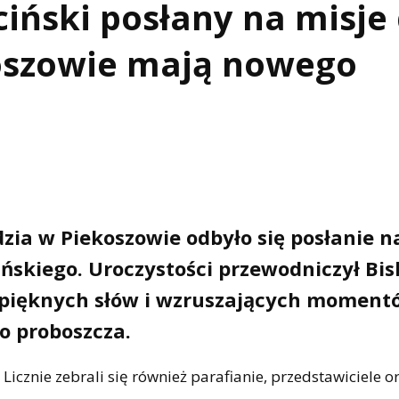
iński posłany na misje
oszowie mają nowego
zia w Piekoszowie odbyło się posłanie n
skiego. Uroczystości przewodniczył Bi
ło pięknych słów i wzruszających moment
o proboszcza.
Licznie zebrali się również parafianie, przedstawiciele or