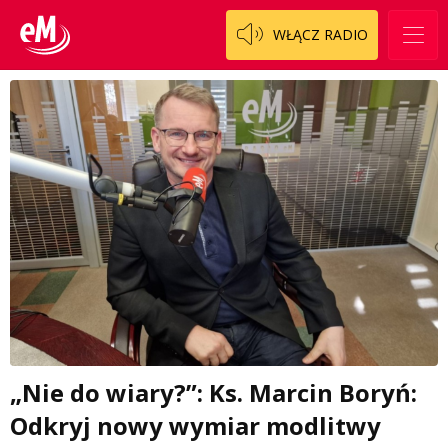
WŁĄCZ RADIO
„Nie do wiary?”: Ks. Marcin Boryń:
Odkryj nowy wymiar modlitwy