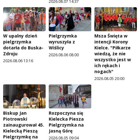
2026.08.07 14:37
W upalny dzień
Pielgrzymka
Msza Święta w
pielgrzymka
wyruszyła z
intencji Korony
dotarła do Buska-
Wiślicy
Kielce. "Piłkarze
Zdroju
wiedzą, że nie
2026.08.06 08:00
wszystko jest w
2026.08.06 13:16
ich rękach i
nogach"
2026.08.05 20:00
Biskup Jan
Rozpoczyna się
Piotrowski
Kielecka Piesza
zainaugurował 45.
Pielgrzymka na
Kielecką Pieszą
Jasną Górę
Pielgrzymkę na
2026.08.05 09:04