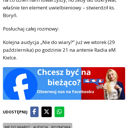
właśnie ten element uwielbieniowy – stwierdził ks.
Boryń.
Posłuchaj całej rozmowy:
Kolejna audycja „Nie do wiary?” już we wtorek (29
października) po godzinie 21 na antenie Radia eM
Kielce.
UDOSTĘPNIJ
NIE DO WIARY?
AUDYCJA
ROZMOWA