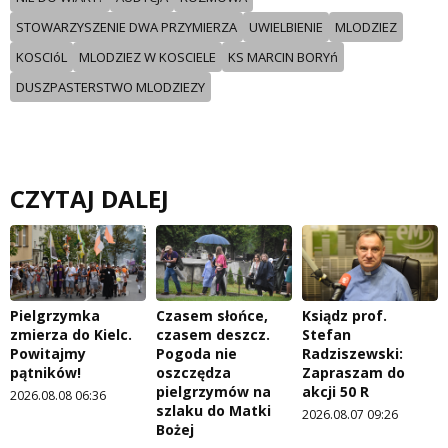
STOWARZYSZENIE DWA PRZYMIERZA
UWIELBIENIE
MLODZIEZ
KOSCIóL
MLODZIEZ W KOSCIELE
KS MARCIN BORYń
DUSZPASTERSTWO MLODZIEZY
CZYTAJ DALEJ
Pielgrzymka
Czasem słońce,
Ksiądz prof.
zmierza do Kielc.
czasem deszcz.
Stefan
Powitajmy
Pogoda nie
Radziszewski:
pątników!
oszczędza
Zapraszam do
pielgrzymów na
akcji 50 R
2026.08.08 06:36
szlaku do Matki
2026.08.07 09:26
Bożej