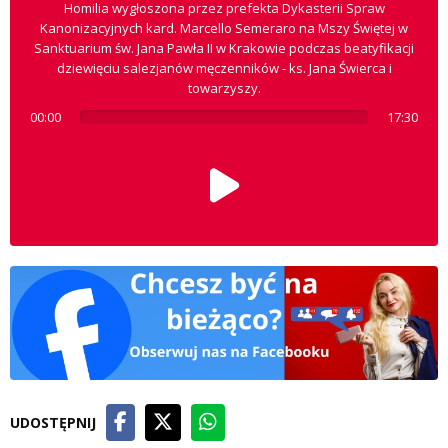
Homilia wygłoszona przez prefekta Dykasterii Spraw
Kanonizacyjnych kard. Marcello Semeraro na Mszy Świętej w
Sanktuarium św. Jana Pawła II w Krakowie podczas beatyfikacji
dziewięciu salezjanów męczenników - ks. Jana Świerca i
towarzyszy.
00:00
17:30
UDOSTĘPNIJ