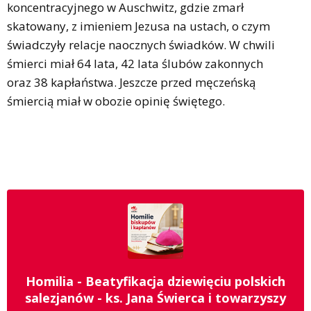
koncentracyjnego w Auschwitz, gdzie zmarł
skatowany, z imieniem Jezusa na ustach, o czym
świadczyły relacje naocznych świadków. W chwili
śmierci miał 64 lata, 42 lata ślubów zakonnych
oraz 38 kapłaństwa. Jeszcze przed męczeńską
śmiercią miał w obozie opinię świętego.
Homilia - Beatyfikacja dziewięciu polskich
salezjanów - ks. Jana Świerca i towarzyszy