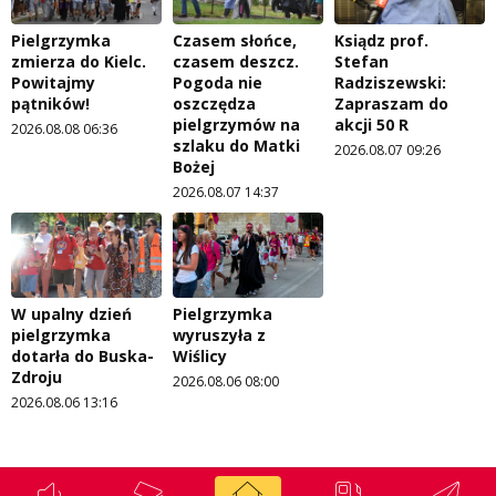
Pielgrzymka
Czasem słońce,
Ksiądz prof.
zmierza do Kielc.
czasem deszcz.
Stefan
Powitajmy
Pogoda nie
Radziszewski:
pątników!
oszczędza
Zapraszam do
pielgrzymów na
akcji 50 R
2026.08.08 06:36
szlaku do Matki
2026.08.07 09:26
Bożej
2026.08.07 14:37
W upalny dzień
Pielgrzymka
pielgrzymka
wyruszyła z
dotarła do Buska-
Wiślicy
Zdroju
2026.08.06 08:00
2026.08.06 13:16