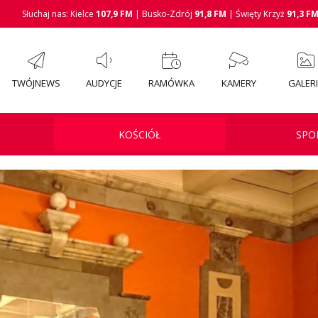
Słuchaj nas: Kielce
107,9 FM
| Busko-Zdrój
91,8 FM
| Święty Krzyż
91,3 F
TWÓJNEWS
AUDYCJE
RAMÓWKA
KAMERY
GALER
KOŚCIÓŁ
SPO