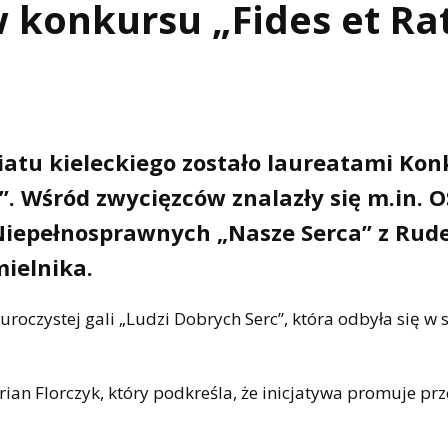
 konkursu „Fides et Rat
wiatu kieleckiego zostało laureatami Ko
”. Wśród zwycięzców znalazły się m.in. 
Niepełnosprawnych „Nasze Serca” z Rud
ielnika.
oczystej gali „Ludzi Dobrych Serc”, która odbyła się w 
ian Florczyk, który podkreśla, że inicjatywa promuje pr