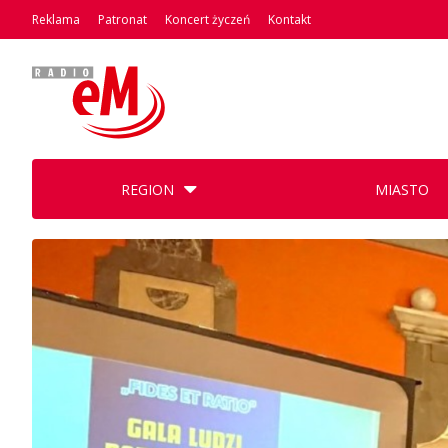
Reklama
Patronat
Koncert życzeń
Kontakt
REGION
MIASTO