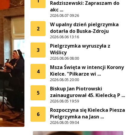
1
Radziszewski: Zapraszam do
akc ...
2026.08.07 09:26
W upalny dzień pielgrzymka
2
dotarła do Buska-Zdroju
2026.08.06 13:16
Pielgrzymka wyruszyła z
3
Wiślicy
2026.08.06 08:00
Msza Święta w intencji Korony
4
Kielce. "Piłkarze wi ...
2026.08.05 20:00
Biskup Jan Piotrowski
5
zainaugurował 45. Kielecką P ...
2026.08.05 19:59
Rozpoczyna się Kielecka Piesza
6
Pielgrzymka na Jasn ...
2026.08.05 09:04