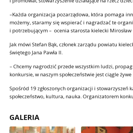
i promować stowarzyszenie działające na rzecz dzieci
–Każda organizacja pozarządowa, która pomaga innym
możemy, staramy się wspierać i nagradzać te orga
i potrzebującym – ocenia starosta kielecki Mirosław
Jak mówi Stefan Bąk, członek zarządu powiatu kieleck
świętego Jana Pawła II.
– Chcemy nagrodzić przede wszystkim ludzi, propagu
konkursie, w naszym społeczeństwie jest ciągle żyw
Spośród 19 zgłoszonych organizacji i stowarzyszeń k
społeczeństwo, kultura, nauka. Organizatorem konku
GALERIA