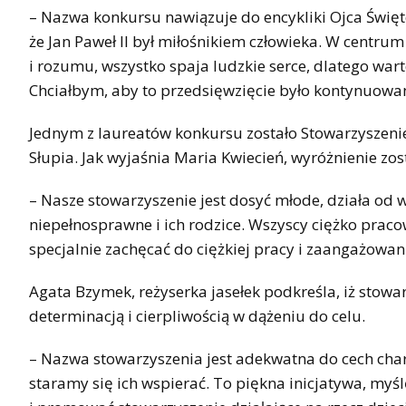
– Nazwa konkursu nawiązuje do encykliki Ojca Święteg
że Jan Paweł II był miłośnikiem człowieka. W centrum
i rozumu, wszystko spaja ludzkie serce, dlatego war
Chciałbym, aby to przedsięwzięcie było kontynuowan
Jednym z laureatów konkursu zostało Stowarzyszen
Słupia. Jak wyjaśnia Maria Kwiecień, wyróżnienie zo
– Nasze stowarzyszenie jest dosyć młode, działa od 
niepełnosprawne i ich rodzice. Wszyscy ciężko pracow
specjalnie zachęcać do ciężkiej pracy i zaangażo
Agata Bzymek, reżyserka jasełek podkreśla, iż stow
determinacją i cierpliwością w dążeniu do celu.
– Nazwa stowarzyszenia jest adekwatna do cech char
staramy się ich wspierać. To piękna inicjatywa, my