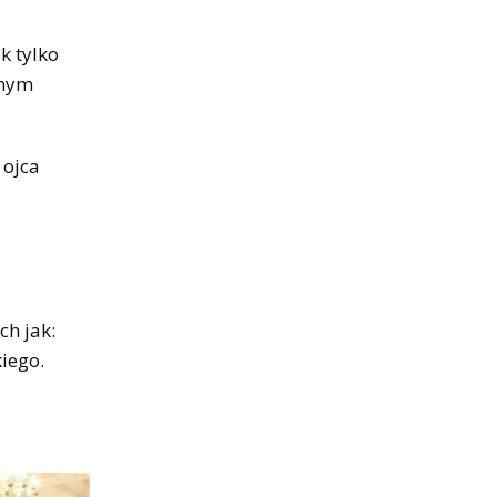
k tylko
dnym
 ojca
ch jak:
iego.