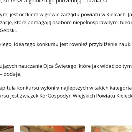
, które szczególnie tego potrzebują – zaznacza.
, jest oczkiem w głowie zarządu powiatu w Kielcach. Ja
nizacje, które pomagają osobom niepełnosprawnym, bie
 Gębski.
iego, ideą tego konkursu jest również przybliżenie nauki
jących nauczanie Ojca Świętego, które jak widać po tym
e – dodaje.
apituła konkursu wyłoniła najlepszych w takich kategoria
rsu jest Związek Kół Gospodyń Wiejskich Powiatu Kieleck