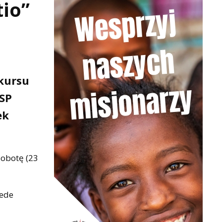
io”
nkursu
OSP
ek
sobotę (23
zede