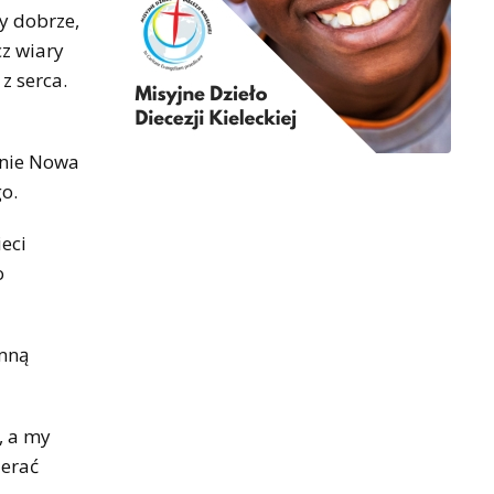
y dobrze,
cz wiary
z serca.
inie Nowa
o.
eci
o
omną
, a my
ierać