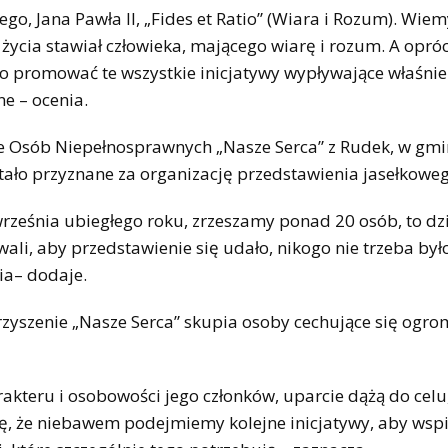
o, Jana Pawła II, „Fides et Ratio” (Wiara i Rozum). Wiem
 życia stawiał człowieka, mającego wiarę i rozum. A opró
to promować te wszystkie inicjatywy wypływające właśnie 
e – ocenia.
ie Osób Niepełnosprawnych „Nasze Serca” z Rudek, w gm
stało przyznane za organizację przedstawienia jasełkoweg
września ubiegłego roku, zrzeszamy ponad 20 osób, to dzi
ali, aby przedstawienie się udało, nikogo nie trzeba był
wania– dodaje.
arzyszenie „Nasze Serca” skupia osoby cechujące się ogr
akteru i osobowości jego członków, uparcie dążą do celu
ślę, że niebawem podejmiemy kolejne inicjatywy, aby wsp