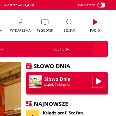
M
| Włoszczowa
94,4 FM
Tryb Ciemny
IA
WYDARZENIA
TYGODNIK
SZUKAJ
RADIO
RT
KULTURA
SŁOWO DNIA
Słowo Dnia
piątek 7 sierpnia
NAJNOWSZE
Ksiądz prof. Stefan