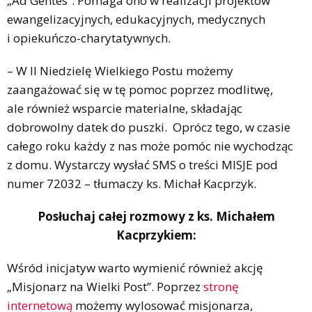
„Ad Gentes”. Pomaga ono w realizacji projektów
ewangelizacyjnych, edukacyjnych, medycznych
i opiekuńczo-charytatywnych.
– W II Niedzielę Wielkiego Postu możemy
zaangażować się w tę pomoc poprzez modlitwę,
ale również wsparcie materialne, składając
dobrowolny datek do puszki. Oprócz tego, w czasie
całego roku każdy z nas może pomóc nie wychodząc
z domu. Wystarczy wysłać SMS o treści MISJE pod
numer 72032 – tłumaczy ks. Michał Kacprzyk.
Posłuchaj całej rozmowy z ks. Michałem
Kacprzykiem:
Wśród inicjatyw warto wymienić również akcję
„Misjonarz na Wielki Post”. Poprzez
stronę
internetową
możemy wylosować misjonarza,