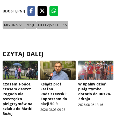
UDOSTĘPNIJ
MISJONARZE
MISJE
DIECEZJA KIELECKA
CZYTAJ DALEJ
Czasem słońce,
Ksiądz prof.
W upalny dzień
czasem deszcz.
Stefan
pielgrzymka
Pogoda nie
Radziszewski:
dotarła do Buska-
oszczędza
Zapraszam do
Zdroju
pielgrzymów na
akcji 50 R
2026.08.06 13:16
szlaku do Matki
2026.08.07 09:26
Bożej