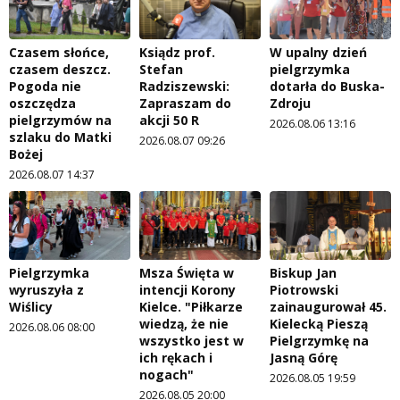
Czasem słońce,
Ksiądz prof.
W upalny dzień
czasem deszcz.
Stefan
pielgrzymka
Pogoda nie
Radziszewski:
dotarła do Buska-
oszczędza
Zapraszam do
Zdroju
pielgrzymów na
akcji 50 R
2026.08.06 13:16
szlaku do Matki
2026.08.07 09:26
Bożej
2026.08.07 14:37
Pielgrzymka
Msza Święta w
Biskup Jan
wyruszyła z
intencji Korony
Piotrowski
Wiślicy
Kielce. "Piłkarze
zainaugurował 45.
wiedzą, że nie
Kielecką Pieszą
2026.08.06 08:00
wszystko jest w
Pielgrzymkę na
ich rękach i
Jasną Górę
nogach"
2026.08.05 19:59
2026.08.05 20:00