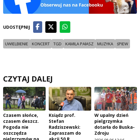
UDOSTĘPNIJ
UWIELBIENIE
KONCERT
TGD
KAMILA PAłASZ
MUZYKA
śPIEW
CZYTAJ DALEJ
Czasem słońce,
Ksiądz prof.
W upalny dzień
czasem deszcz.
Stefan
pielgrzymka
Pogoda nie
Radziszewski:
dotarła do Buska-
oszczędza
Zapraszam do
Zdroju
pielgrzymów na
akcji 50 R