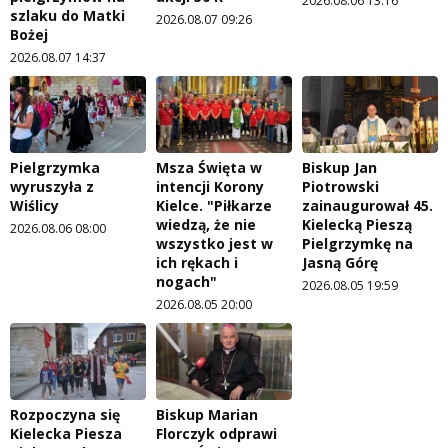
2026.08.06 13:16
szlaku do Matki
2026.08.07 09:26
Bożej
2026.08.07 14:37
Pielgrzymka
Msza Święta w
Biskup Jan
wyruszyła z
intencji Korony
Piotrowski
Wiślicy
Kielce. "Piłkarze
zainaugurował 45.
wiedzą, że nie
Kielecką Pieszą
2026.08.06 08:00
wszystko jest w
Pielgrzymkę na
ich rękach i
Jasną Górę
nogach"
2026.08.05 19:59
2026.08.05 20:00
Rozpoczyna się
Biskup Marian
Kielecka Piesza
Florczyk odprawi