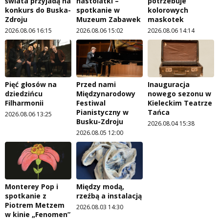
świata przyjadą na
nastolatki –
potrzebuje
konkurs do Buska-
spotkanie w
kolorowych
Zdroju
Muzeum Zabawek
maskotek
2026.08.06 16:15
2026.08.06 15:02
2026.08.06 14:14
Pięć głosów na
Przed nami
Inauguracja
dziedzińcu
Międzynarodowy
nowego sezonu w
Filharmonii
Festiwal
Kieleckim Teatrze
Pianistyczny w
Tańca
2026.08.06 13:25
Busku-Zdroju
2026.08.04 15:38
2026.08.05 12:00
Monterey Pop i
Między modą,
spotkanie z
rzeźbą a instalacją
Piotrem Metzem
2026.08.03 14:30
w kinie „Fenomen”