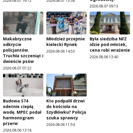
2026.08.07 16:12
2026.08.07 13:38
2026.08.07 09:13
Makabryczne
Młodzież przejmie
Była siedziba NFZ
odkrycie
kielecki Rynek
idzie pod młotek,
policjantów.
cena robi wrażenie
2026.08.06 14:53
Truchła szczeniąt i
2026.08.06 13:40
dwieście psów
2026.08.07 07:22
Budowa S74
Kto podpalił drzwi
odetnie ciepłą
do kościoła na
wodę. MPEC podał
Szydłówku? Policja
harmonogram
szuka sprawcy
przerw
2026.08.06 11:54
2026.08.06 13:18