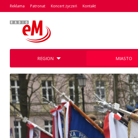
Reklama
Patronat
Koncert życzeń
Kontakt
REGION
MIASTO