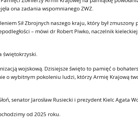
amięci Żołnierzy Armii Krajowej na pamiątkę powołani
zejęła ona zadania wspomnianego ZWZ.
eniem Sił Zbrojnych naszego kraju, który był zmuszony p
podległości – mówi dr Robert Piwko, naczelnik kieleckiej
 świętokrzyski.
nizacją wojskową. Dzisiejsze święto to pamięć o bohater
e o wybitnym pokoleniu ludzi, którzy Armię Krajową two
 Słoń, senator Jarosław Rusiecki i prezydent Kielc Agata W
obchodzimy od 2025 roku.