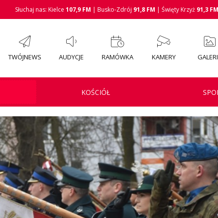
Słuchaj nas: Kielce
107,9 FM
| Busko-Zdrój
91,8 FM
| Święty Krzyż
91,3 F
TWÓJNEWS
AUDYCJE
RAMÓWKA
KAMERY
GALER
KOŚCIÓŁ
SPO