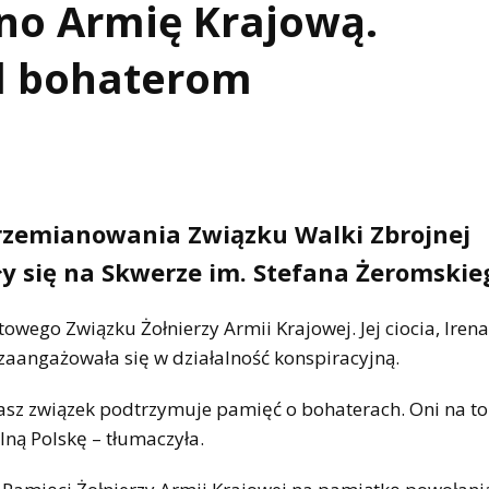
no Armię Krajową.
łd bohaterom
 przemianowania Związku Walki Zbrojnej
ły się na Skwerze im. Stefana Żeromskie
owego Związku Żołnierzy Armii Krajowej. Jej ciocia, Iren
zaangażowała się w działalność konspiracyjną.
Nasz związek podtrzymuje pamięć o bohaterach. Oni na to
lną Polskę – tłumaczyła.