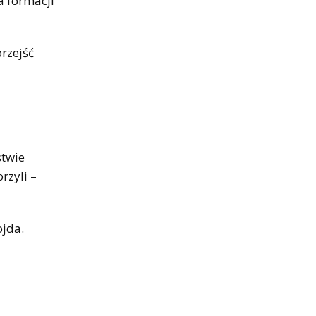
a formacji
rzejść
stwie
rzyli –
ojda.