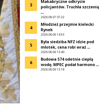
Makabryczne odkrycie
3
policjantów. Truchła szczenią
...
2026.08.07 07:22
Młodzież przejmie kielecki
4
Rynek
2026.08.06 14:53
Była siedziba NFZ idzie pod
5
młotek, cena robi wraż ...
2026.08.06 13:40
Budowa S74 odetnie ciepłą
6
wodę. MPEC podał harmono ...
2026.08.06 13:18