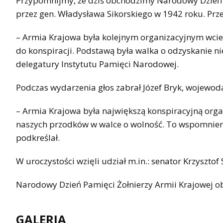
Przypomnijmy, że dziś obchodzimy Narodowy Dzień P
przez gen. Władysława Sikorskiego w 1942 roku. Pr
– Armia Krajowa była kolejnym organizacyjnym wciel
do konspiracji. Podstawą była walka o odzyskanie nie
delegatury Instytutu Pamięci Narodowej.
Podczas wydarzenia głos zabrał Józef Bryk, wojewoda
– Armia Krajowa była największą konspiracyjną orga
naszych przodków w walce o wolność. To wspomnieni
podkreślał.
W uroczystości wzięli udział m.in.: senator Krzysztof
Narodowy Dzień Pamięci Żołnierzy Armii Krajowej 
GALERIA