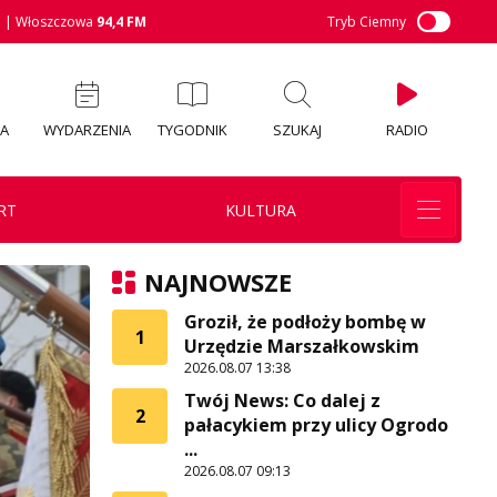
M
| Włoszczowa
94,4 FM
Tryb Ciemny
IA
WYDARZENIA
TYGODNIK
SZUKAJ
RADIO
RT
KULTURA
NAJNOWSZE
Groził, że podłoży bombę w
1
Urzędzie Marszałkowskim
2026.08.07 13:38
Twój News: Co dalej z
2
pałacykiem przy ulicy Ogrodo
...
2026.08.07 09:13