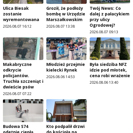
Ulica Biesak
Groził, że podłoży
Twój News: Co
zostanie
bombę w Urzędzie
dalej z pałacykiem
wyremontowana
Marszałkowskim
przy ulicy
Ogrodowej?
2026.08.07 16:12
2026.08.07 13:38
2026.08.07 09:13
Makabryczne
Młodzież przejmie
Była siedziba NFZ
odkrycie
kielecki Rynek
idzie pod młotek,
policjantów.
cena robi wrażenie
2026.08.06 14:53
Truchła szczeniąt i
2026.08.06 13:40
dwieście psów
2026.08.07 07:22
Budowa S74
Kto podpalił drzwi
odetnie ciepłą
do kościoła na