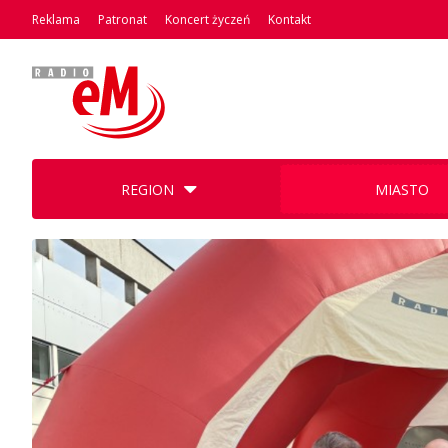
Reklama
Patronat
Koncert życzeń
Kontakt
REGION
MIASTO