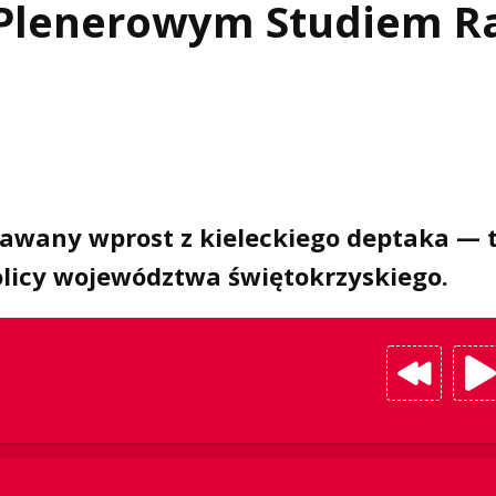
z Plenerowym Studiem R
dawany wprost z kieleckiego deptaka — 
olicy województwa świętokrzyskiego.