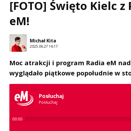
[FOTO] Święto Kielc 
eM!
Michał Kita
2025.06.27 16:17
Moc atrakcji i program Radia eM na
wyglądało piątkowe popołudnie w st
Posłuchaj
Posłuchaj
00:00