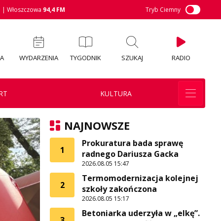
M
| Włoszczowa
94,4 FM
Tryb Ciemny
IA
WYDARZENIA
TYGODNIK
SZUKAJ
RADIO
RT
KULTURA
NAJNOWSZE
Prokuratura bada sprawę
1
radnego Dariusza Gacka
2026.08.05 15:47
Termomodernizacja kolejnej
2
szkoły zakończona
2026.08.05 15:17
Betoniarka uderzyła w „elkę”.
3