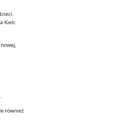
zieci.
a Kielc
 nowej,
.
le również