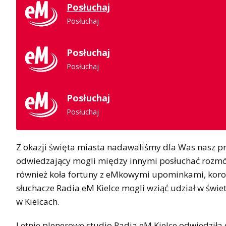
Posłuchaj
Posłuchaj
Posłuchaj
Posłuchaj
Posłuchaj
Posłuchaj
Z okazji święta miasta nadawaliśmy dla Was nasz p
odwiedzający mogli między innymi posłuchać rozmó
również koła fortuny z eMkowymi upominkami, koron
słuchacze Radia eM Kielce mogli wziąć udział w świ
w Kielcach.
Letnie plenerowe studio Radia eM Kielce odwiedziła d