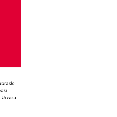
abrakło
odsi
j Urwisa