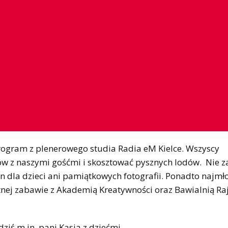
rogram z plenerowego studia Radia eM Kielce. Wszyscy
w z naszymi gośćmi i skosztować pysznych lodów. Nie z
 dla dzieci ani pamiątkowych fotografii. Ponadto najmł
etnej zabawie z Akademią Kreatywności oraz Bawialnią Ra
ziś m.in. pani Kasia z dziećmi.