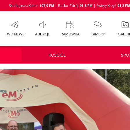
Słuchaj nas: Kielce
107,9 FM
| Busko-Zdrój
91,8 FM
| Święty Krzyż
91,3 F
TWÓJNEWS
AUDYCJE
RAMÓWKA
KAMERY
GALER
KOŚCIÓŁ
SPO