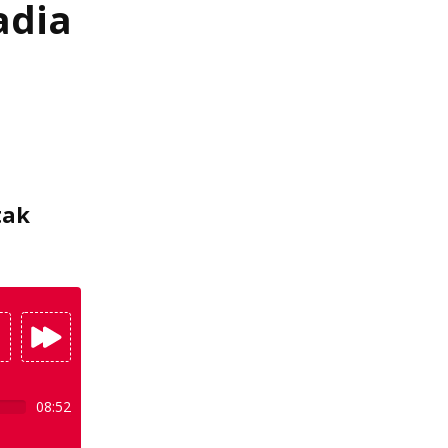
adia
tak
08:52