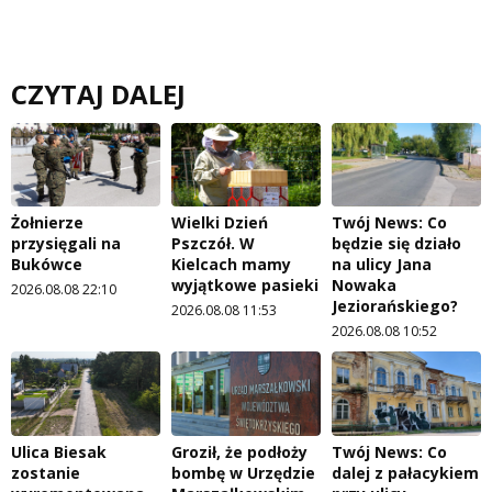
CZYTAJ DALEJ
Żołnierze
Wielki Dzień
Twój News: Co
przysięgali na
Pszczół. W
będzie się działo
Bukówce
Kielcach mamy
na ulicy Jana
wyjątkowe pasieki
Nowaka
2026.08.08 22:10
Jeziorańskiego?
2026.08.08 11:53
2026.08.08 10:52
Ulica Biesak
Groził, że podłoży
Twój News: Co
zostanie
bombę w Urzędzie
dalej z pałacykiem