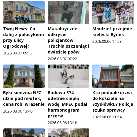
Twój News: Co
Makabryczne
Młodzież przejmie
dalej z pałacykiem
odkrycie
kielecki Rynek
przy ulicy
policjantów.
2026.08.06 14:53
Ogrodowej?
Truchła szczeniąt i
dwieście psów
2026.08.07 09:13
2026.08.07 07:22
Była siedziba NFZ
Budowa S74
Kto podpalił drzwi
idzie pod młotek,
odetnie ciepłą
do kościoła na
cena robi wrażenie
wodę. MPEC podał
Szydłówku? Policja
harmonogram
szuka sprawcy
2026.08.06 13:40
przerw
2026.08.06 11:54
2026.08.06 13:18