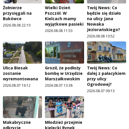
Żołnierze
Wielki Dzień
Twój News: Co
przysięgali na
Pszczół. W
będzie się działo
Bukówce
Kielcach mamy
na ulicy Jana
wyjątkowe pasieki
Nowaka
2026.08.08 22:10
Jeziorańskiego?
2026.08.08 11:53
2026.08.08 10:52
Ulica Biesak
Groził, że podłoży
Twój News: Co
zostanie
bombę w Urzędzie
dalej z pałacykiem
wyremontowana
Marszałkowskim
przy ulicy
Ogrodowej?
2026.08.07 16:12
2026.08.07 13:38
2026.08.07 09:13
Makabryczne
Młodzież przejmie
odkrycie
kielecki Rynek