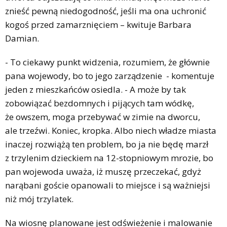
znieść pewną niedogodność, jeśli ma ona uchronić
kogoś przed zamarznięciem – kwituje Barbara
Damian.
- To ciekawy punkt widzenia, rozumiem, że głównie
pana wojewody, bo to jego zarządzenie - komentuje
jeden z mieszkańców osiedla. - A może by tak
zobowiązać bezdomnych i pijących tam wódkę,
że owszem, moga przebywać w zimie na dworcu,
ale trzeźwi. Koniec, kropka. Albo niech władze miasta
inaczej rozwiążą ten problem, bo ja nie będę marzł
z trzylenim dzieckiem na 12-stopniowym mrozie, bo
pan wojewoda uważa, iż muszę przeczekać, gdyż
narąbani goście opanowali to miejsce i są ważniejsi
niż mój trzylatek.
Na wiosnę planowane jest odświeżenie i malowanie