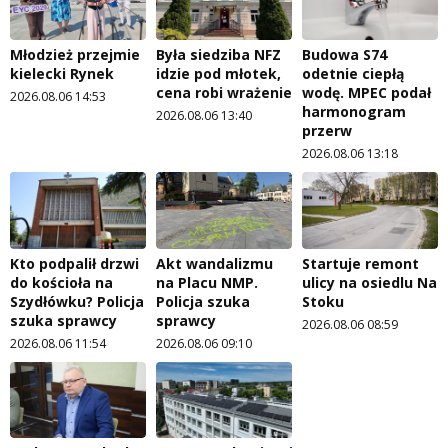
Młodzież przejmie
Była siedziba NFZ
Budowa S74
kielecki Rynek
idzie pod młotek,
odetnie ciepłą
cena robi wrażenie
wodę. MPEC podał
2026.08.06 14:53
harmonogram
2026.08.06 13:40
przerw
2026.08.06 13:18
Kto podpalił drzwi
Akt wandalizmu
Startuje remont
do kościoła na
na Placu NMP.
ulicy na osiedlu Na
Szydłówku? Policja
Policja szuka
Stoku
szuka sprawcy
sprawcy
2026.08.06 08:59
2026.08.06 11:54
2026.08.06 09:10