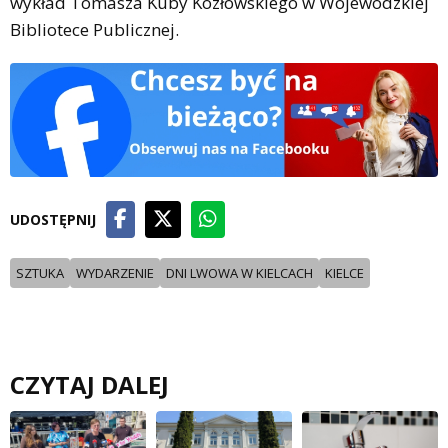
wykład Tomasza Kuby Kozłowskiego w Wojewódzkiej
Bibliotece Publicznej.
UDOSTĘPNIJ
SZTUKA
WYDARZENIE
DNI LWOWA W KIELCACH
KIELCE
CZYTAJ DALEJ