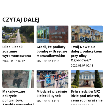
CZYTAJ DALEJ
Ulica Biesak
Groził, że podłoży
Twój News: Co
zostanie
bombę w Urzędzie
dalej z pałacykiem
wyremontowana
Marszałkowskim
przy ulicy
Ogrodowej?
2026.08.07 16:12
2026.08.07 13:38
2026.08.07 09:13
Makabryczne
Młodzież przejmie
Była siedziba NFZ
odkrycie
kielecki Rynek
idzie pod młotek,
policjantów.
cena robi wrażenie
2026.08.06 14:53
Truchła szczeniąt i