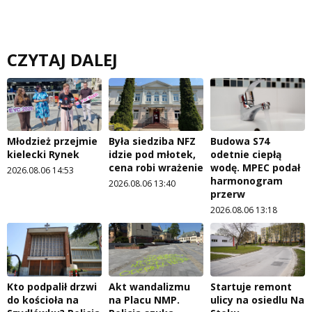
CZYTAJ DALEJ
Młodzież przejmie
Była siedziba NFZ
Budowa S74
kielecki Rynek
idzie pod młotek,
odetnie ciepłą
cena robi wrażenie
wodę. MPEC podał
2026.08.06 14:53
harmonogram
2026.08.06 13:40
przerw
2026.08.06 13:18
Kto podpalił drzwi
Akt wandalizmu
Startuje remont
do kościoła na
na Placu NMP.
ulicy na osiedlu Na