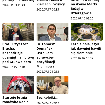
Kielcach i Wiślicy
na ikonie Matki
2026.08.03 11:43
Bożej w
2026.07.17 09:35
Dzierzgowie
2026.07.16 09:20
Prof. Krzysztof
Dr Tomasz
Letnie bale, czyli
Bracha:
Domański:
jak dawniej bawili
Kaznodzieje
Ustaliłem
się ziemianie
upamiętniali bitwę
sprawców
2026.07.07 10:39
pod Grunwaldem
pacyfikacji
Michniowa
2026.07.15 07:48
2026.07.10 10:13
Startuje letnia
Bez kolejki...
ramówka Radia
2026.06.26 08:58