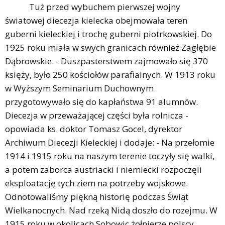
Tuż przed wybuchem pierwszej wojny
światowej diecezja kielecka obejmowała teren
guberni kieleckiej i trochę guberni piotrkowskiej. Do
1925 roku miała w swych granicach również Zagłębie
Dąbrowskie. - Duszpasterstwem zajmowało się 370
księży, było 250 kościołów parafialnych. W 1913 roku
w Wyższym Seminarium Duchownym
przygotowywało się do kapłaństwa 91 alumnów.
Diecezja w przeważającej części była rolnicza -
opowiada ks. doktor Tomasz Gocel, dyrektor
Archiwum Diecezji Kieleckiej i dodaje: - Na przełomie
1914 i 1915 roku na naszym terenie toczyły się walki,
a potem zaborca austriacki i niemiecki rozpoczęli
eksploatację tych ziem na potrzeby wojskowe.
Odnotowaliśmy piękną historię podczas Świąt
Wielkanocnych. Nad rzeką Nidą doszło do rozejmu. W
1915 roku w okolicach Sobowic żołnierze polscy