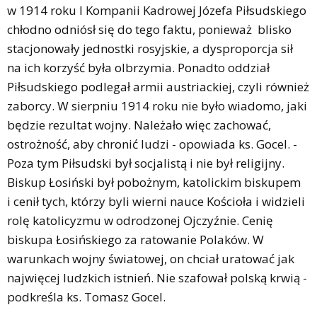
w 1914 roku I Kompanii Kadrowej Józefa Piłsudskiego
chłodno odniósł się do tego faktu, ponieważ blisko
stacjonowały jednostki rosyjskie, a dysproporcja sił
na ich korzyść była olbrzymia. Ponadto oddział
Piłsudskiego podlegał armii austriackiej, czyli również
zaborcy. W sierpniu 1914 roku nie było wiadomo, jaki
będzie rezultat wojny. Należało więc zachować,
ostrożność, aby chronić ludzi - opowiada ks. Gocel. -
Poza tym Piłsudski był socjalistą i nie był religijny.
Biskup Łosiński był pobożnym, katolickim biskupem
i cenił tych, którzy byli wierni nauce Kościoła i widzieli
rolę katolicyzmu w odrodzonej Ojczyźnie. Cenię
biskupa Łosińskiego za ratowanie Polaków. W
warunkach wojny światowej, on chciał uratować jak
najwięcej ludzkich istnień. Nie szafował polską krwią -
podkreśla ks. Tomasz Gocel.