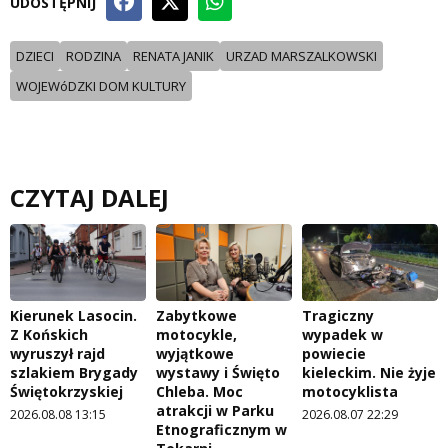
UDOSTĘPNIJ
DZIECI
RODZINA
RENATA JANIK
URZAD MARSZALKOWSKI
WOJEWóDZKI DOM KULTURY
CZYTAJ DALEJ
Kierunek Lasocin.
Zabytkowe
Tragiczny
Z Końskich
motocykle,
wypadek w
wyruszył rajd
wyjątkowe
powiecie
szlakiem Brygady
wystawy i Święto
kieleckim. Nie żyje
Świętokrzyskiej
Chleba. Moc
motocyklista
atrakcji w Parku
2026.08.08 13:15
2026.08.07 22:29
Etnograficznym w