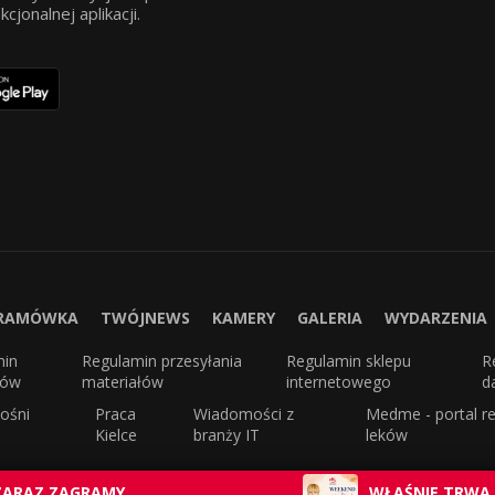
jonalnej aplikacji.
RAMÓWKA
TWÓJNEWS
KAMERY
GALERIA
WYDARZENIA
min
Regulamin przesyłania
Regulamin sklepu
R
sów
materiałów
internetowego
d
ośni
Praca
Wiadomości z
Medme - portal re
Kielce
branży IT
leków
ZARAZ ZAGRAMY
WŁAŚNIE TRWA