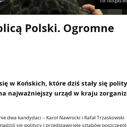
Fot. FB/Agata Wo
olicą Polski. Ogromne
ę w Końskich, które dziś stały się polit
 na najważniejszy urząd w kraju zorgani
ie dwa kandydaci – Karol Nawrocki i Rafał Trzaskowski
adzili się politycy i przedstawiciele sztabów poszczegó