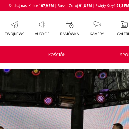
Słuchaj nas: Kielce
107,9 FM
| Busko-Zdrój
91,8 FM
| Święty Krzyż
91,3 F
TWÓJNEWS
AUDYCJE
RAMÓWKA
KAMERY
GALER
KOŚCIÓŁ
SPO