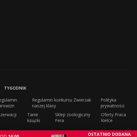
TYGODNIK
egulamin
Regulamin konkursu Zwierzak
Polityka
arowizn
naszej klasy
prywatności
zerwacji
Tanie
Sklep zoologiczny
Oferty Praca
książki
Fera
Kielce
OSTATNIO DODANA
OD
16:00