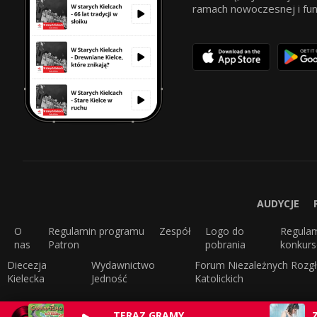
ramach nowoczesnej i funkc
AUDYCJE
O
Regulamin programu
Zespół
Logo do
Regula
nas
Patron
pobrania
konkur
Diecezja
Wydawnictwo
Forum Niezależnych Rozgł
Kielecka
Jedność
Katolickich
TERAZ GRAMY