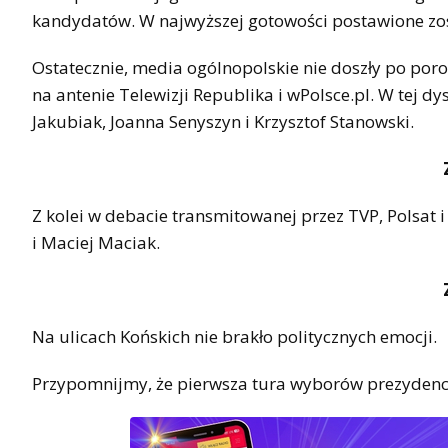
kandydatów. W najwyższej gotowości postawione zos
Ostatecznie, media ogólnopolskie nie doszły po por
na antenie Telewizji Republika i wPolsce.pl. W tej d
Jakubiak, Joanna Senyszyn i Krzysztof Stanowski.
Z kolei w debacie transmitowanej przez TVP, Polsat 
i Maciej Maciak.
Na ulicach Końskich nie brakło politycznych emocji.
Przypomnijmy, że pierwsza tura wyborów prezydenck