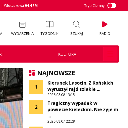
M
| Włoszczowa
94,4 FM
Tryb Ciemny
IA
WYDARZENIA
TYGODNIK
SZUKAJ
RADIO
RT
KULTURA
NAJNOWSZE
Kierunek Lasocin. Z Końskich
1
wyruszył rajd szlakie ...
2026.08.08 13:15
Tragiczny wypadek w
2
powiecie kieleckim. Nie żyje m
...
2026.08.07 22:29