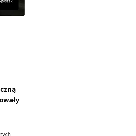
jtyszek
yczną
zowały
lnych