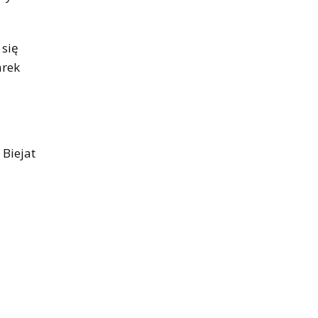
 się
arek
 Biejat