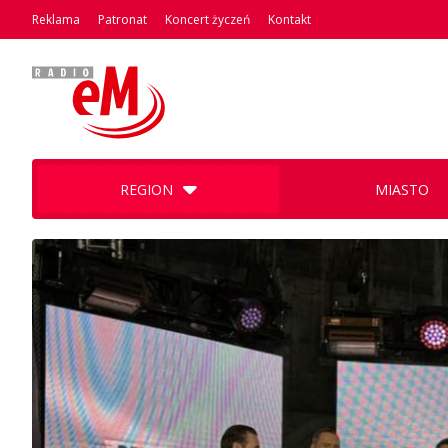
Reklama
Patronat
Koncert życzeń
Kontakt
REGION
MIASTO