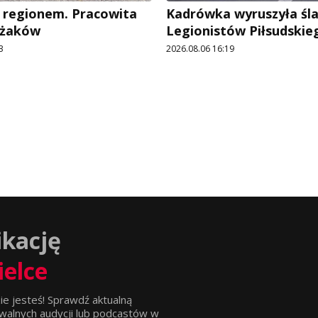
 regionem. Pracowita
Kadrówka wyruszyła śl
ażaków
Legionistów Piłsudskie
3
2026.08.06 16:19
ikację
ielce
ie jesteś! Sprawdź aktualną
walnych audycji lub podcastów w