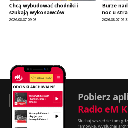
Chcą wybudować chodniki i
Burze nad
szukają wykonawców
noc u str
2026.08.07 09:03
2026.08.07 07:3
Pobierz apl
Radio eM K
Słuchaj wszędzie tam gdz
ramówkę, wysłuchaj archi