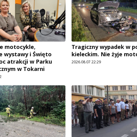
e motocykle,
Tragiczny wypadek w p
 wystawy i Święto
kieleckim. Nie żyje mot
oc atrakcji w Parku
2026.08.07 22:29
cznym w Tokarni
2