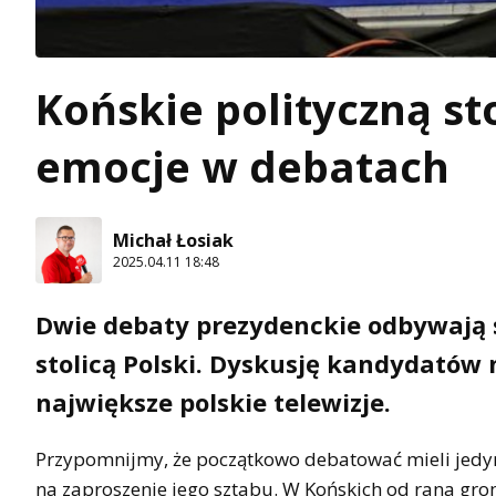
Końskie polityczną st
emocje w debatach
Michał Łosiak
2025.04.11 18:48
Dwie debaty prezydenckie odbywają si
stolicą Polski. Dyskusję kandydatów
największe polskie telewizje.
Przypomnijmy, że początkowo debatować mieli jedyn
na zaproszenie jego sztabu. W Końskich od rana grom