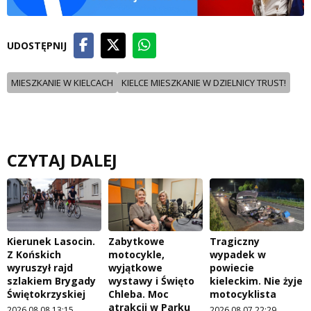
UDOSTĘPNIJ
MIESZKANIE W KIELCACH
KIELCE MIESZKANIE W DZIELNICY TRUST!
CZYTAJ DALEJ
Kierunek Lasocin.
Zabytkowe
Tragiczny
Z Końskich
motocykle,
wypadek w
wyruszył rajd
wyjątkowe
powiecie
szlakiem Brygady
wystawy i Święto
kieleckim. Nie żyje
Świętokrzyskiej
Chleba. Moc
motocyklista
atrakcji w Parku
2026.08.08 13:15
2026.08.07 22:29