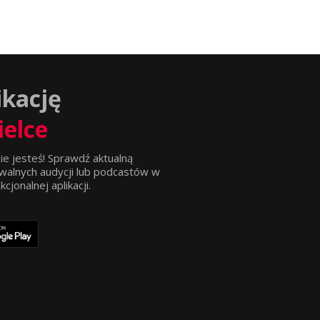
ikację
ielce
ie jesteś! Sprawdź aktualną
walnych audycji lub podcastów w
jonalnej aplikacji.