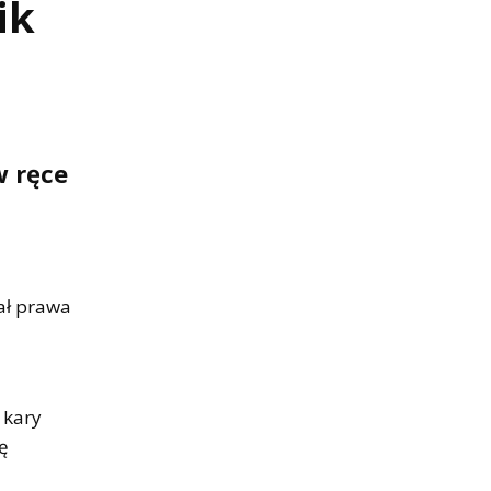
ik
w ręce
iał prawa
 kary
ę