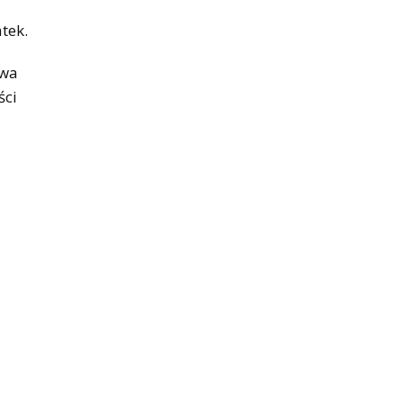
tek.
iwa
ści