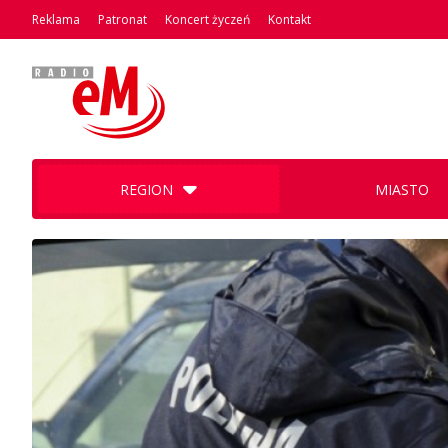
Reklama
Patronat
Koncert życzeń
Kontakt
REGION
MIASTO