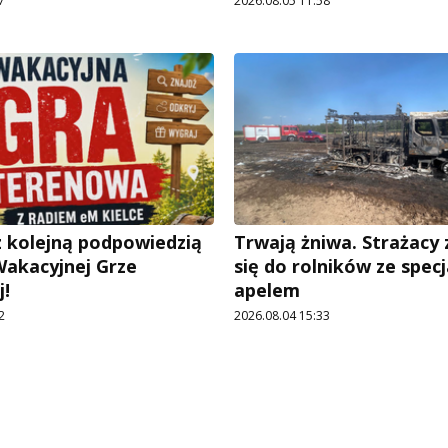
7
2026.08.05 11:58
 kolejną podpowiedzią
Trwają żniwa. Strażacy
Wakacyjnej Grze
się do rolników ze spec
!
apelem
2
2026.08.04 15:33