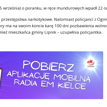
ś (15 września) o poranku, w ręce mundurowych wpadł 22-la
a przestępstwa narkotykowe. Natomiast policjanci z Ogn
tóry ma na swoim koncie karę 100 dni pozbawienia wolno
nież mieszkańca gminy Lipnik – uzupełnia policjantka.