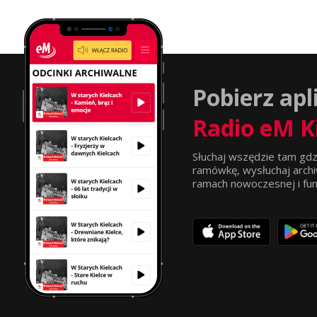
Pobierz apl
Radio eM K
Słuchaj wszędzie tam gdz
ramówkę, wysłuchaj archi
ramach nowoczesnej i funkc