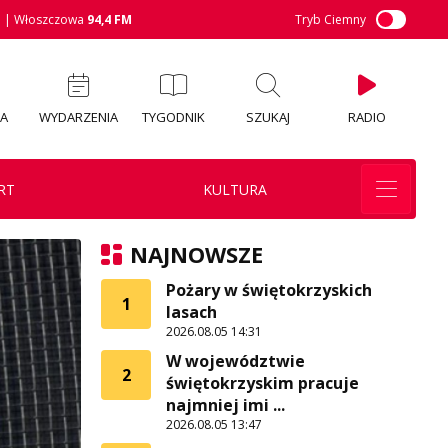
M
| Włoszczowa
94,4 FM
Tryb Ciemny
IA
WYDARZENIA
TYGODNIK
SZUKAJ
RADIO
RT
KULTURA
NAJNOWSZE
Pożary w świętokrzyskich
1
lasach
2026.08.05 14:31
W województwie
2
świętokrzyskim pracuje
najmniej imi ...
2026.08.05 13:47