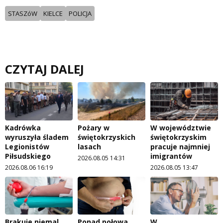
STASZóW
KIELCE
POLICJA
CZYTAJ DALEJ
Kadrówka
Pożary w
W województwie
wyruszyła śladem
świętokrzyskich
świętokrzyskim
Legionistów
lasach
pracuje najmniej
Piłsudskiego
imigrantów
2026.08.05 14:31
2026.08.06 16:19
2026.08.05 13:47
Brakuje niemal
Ponad połowa
W