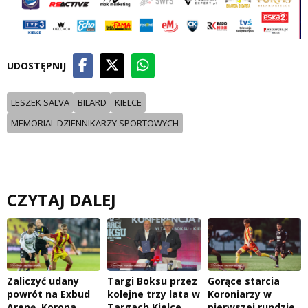
UDOSTĘPNIJ
LESZEK SALVA
BILARD
KIELCE
MEMORIAL DZIENNIKARZY SPORTOWYCH
CZYTAJ DALEJ
Zaliczyć udany
Targi Boksu przez
Gorące starcia
powrót na Exbud
kolejne trzy lata w
Koroniarzy w
Arenę. Korona
Targach Kielce
pierwszej rundzie