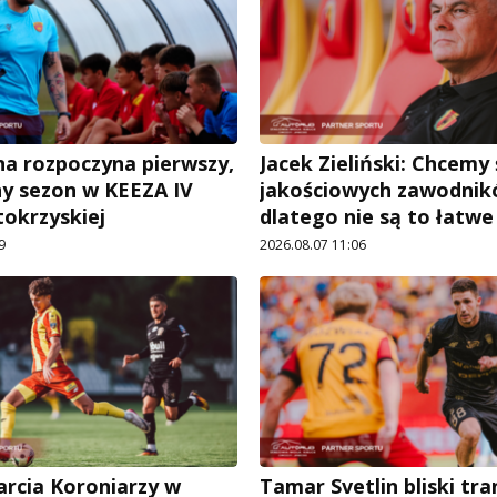
a rozpoczyna pierwszy,
Jacek Zieliński: Chcemy
ny sezon w KEEZA IV
jakościowych zawodnik
tokrzyskiej
dlatego nie są to łatw
9
2026.08.07 11:06
arcia Koroniarzy w
Tamar Svetlin bliski tr