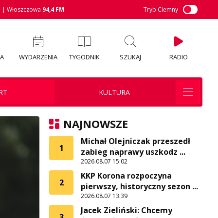
M
| Włoszczowa
94,4 FM
Tryb Ciemny
IA
WYDARZENIA
TYGODNIK
SZUKAJ
RADIO
RT
KULTURA
NAJNOWSZE
Michał Olejniczak przeszedł
1
zabieg naprawy uszkodz ...
2026.08.07 15:02
KKP Korona rozpoczyna
2
pierwszy, historyczny sezon ...
2026.08.07 13:39
Jacek Zieliński: Chcemy
3