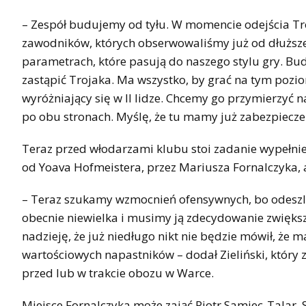
– Zespół budujemy od tyłu. W momencie odejścia Tr
zawodników, których obserwowaliśmy już od dłuższe
parametrach, które pasują do naszego stylu gry. Bud
zastąpić Trojaka. Ma wszystko, by grać na tym pozio
wyróżniający się w II lidze. Chcemy go przymierzyć
po obu stronach. Myślę, że tu mamy już zabezpieczeni
Teraz przed włodarzami klubu stoi zadanie wypełnie
od Yoava Hofmeistera, przez Mariusza Fornalczyka,
– Teraz szukamy wzmocnień ofensywnych, bo odeszli 
obecnie niewielka i musimy ją zdecydowanie zwiększy
nadzieję, że już niedługo nikt nie będzie mówił, 
wartościowych napastników – dodał Zieliński, który 
przed lub w trakcie obozu w Warce.
Miejsce Fornalczyka może zająć Piotr Samiec-Talar. 