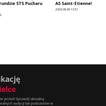
 rundzie STS Pucharu
AS Saint-Etienne!
2026.08.06 13:51
9
ikację
ielce
ie jesteś! Sprawdź aktualną
walnych audycji lub podcastów w