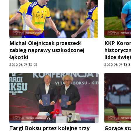
Michał Olejniczak przeszedł
KKP Koron
zabieg naprawy uszkodzonej
historycz
łąkotki
lidze świę
2026.08.07 15:02
2026.08.07 13:3
Targi Boksu przez kolejne trzy
Gorące st