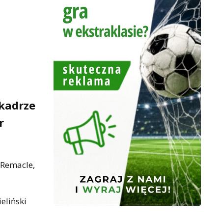
 kadrze
r
 Remacle,
eliński