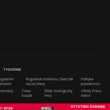
TYGODNIK
egulamin
Regulamin konkursu Zwierzak
Polityka
arowizn
naszej klasy
prywatności
zerwacji
Tanie
Sklep zoologiczny
Oferty Praca
książki
Fera
Kielce
OSTATNIO DODANA
D
07:50