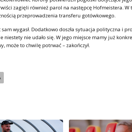
rwiści zagięli również parol na następcę Hofmeistera. W
ecznością przeprowadzenia transferu gotówkowego.
t sam wygasł. Dodatkowo doszła sytuacja polityczna i p
ale niestety nie udało się. W jego miejsce mamy już konkr
y, może to chwilę potrwać – zakończył.
A