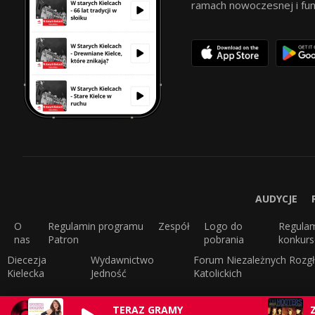
ramach nowoczesnej i funkc
AUDYCJE
O
Regulamin programu
Zespół
Logo do
Regula
nas
Patron
pobrania
konkur
Diecezja
Wydawnictwo
Forum Niezależnych Rozgł
Kielecka
Jedność
Katolickich
TERAZ GRAMY