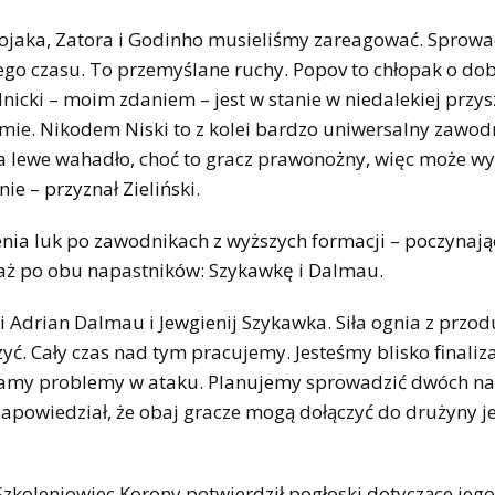
ojaka, Zatora i Godinho musieliśmy zareagować. Sprowa
go czasu. To przemyślane ruchy. Popov to chłopak o do
nicki – moim zdaniem – jest w stanie w niedalekiej przys
mie. Nikodem Niski to z kolei bardzo uniwersalny zawod
 na lewe wahadło, choć to gracz prawonożny, więc może 
e – przyznał Zieliński.
nia luk po zawodnikach z wyższych formacji – poczynają
 aż po obu napastników: Szykawkę i Dalmau.
Adrian Dalmau i Jewgienij Szykawka. Siła ognia z przodu
ć. Cały czas nad tym pracujemy. Jesteśmy blisko finaliz
że mamy problemy w ataku. Planujemy sprowadzić dwóch 
zapowiedział, że obaj gracze mogą dołączyć do drużyny j
Szkoleniowiec Korony potwierdził pogłoski dotyczące jego