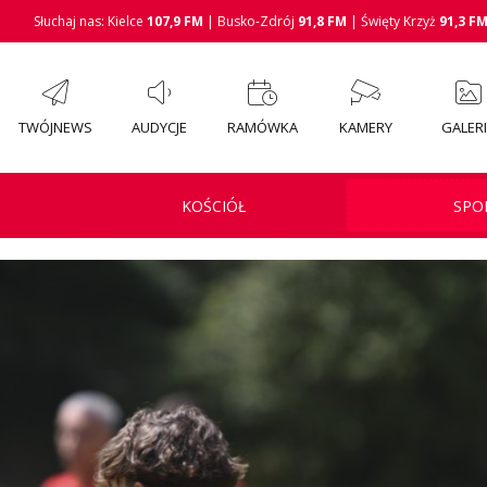
Słuchaj nas: Kielce
107,9 FM
| Busko-Zdrój
91,8 FM
| Święty Krzyż
91,3 F
TWÓJNEWS
AUDYCJE
RAMÓWKA
KAMERY
GALER
KOŚCIÓŁ
SPO