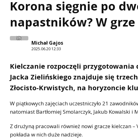
Korona sięgnie po d
napastników? W grze
Michał Gajos
2025.06.20 12:33
Kielczanie rozpoczęli przygotowania
Jacka Zielińskiego znajduje się trze
Złocisto-Krwistych, na horyzoncie kl
W piątkowych zajęciach uczestniczyło 21 zawodnikó
natomiast Bartłomiej Smolarczyk, Jakub Kowalski i M
Z drużyną pracowali również nowi gracze kielczan – V
pokłada w nich duże nadzieje.