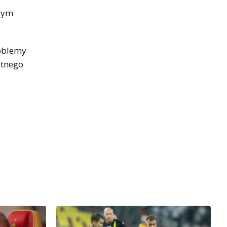
 tym
roblemy
etnego