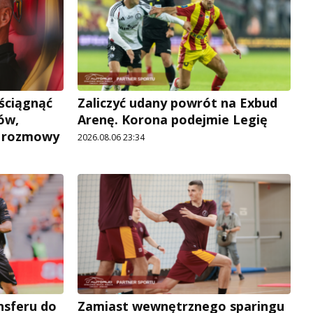
 ściągnąć
Zaliczyć udany powrót na Exbud
ów,
Arenę. Korona podejmie Legię
e rozmowy
2026.08.06 23:34
ansferu do
Zamiast wewnętrznego sparingu