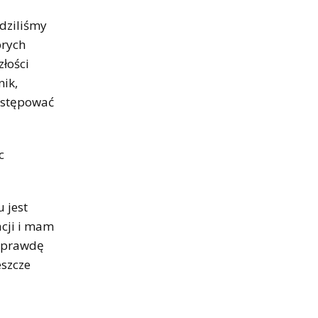
dziliśmy
brych
złości
nik,
występować
c
 jest
acji i mam
naprawdę
eszcze