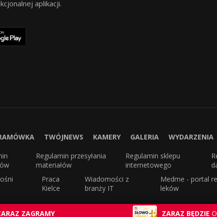
jonalnej aplikacji.
RAMÓWKA
TWÓJNEWS
KAMERY
GALERIA
WYDARZENIA
min
Regulamin przesyłania
Regulamin sklepu
R
sów
materiałów
internetowego
d
ośni
Praca
Wiadomości z
Medme - portal re
Kielce
branży IT
leków
ZARAZ ZAGRAMY
ZARAZ BĘDZIE
O