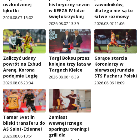
uszkodzonej
historyczny sezon
zawodników,
łąkotki
w KEEZA IV lidze
dlatego nie są to
świętokrzyskiej
łatwe rozmowy
2026.08.07 15:02
2026.08.07 13:39
2026.08.07 11:06
Zaliczyć udany
Targi Boksu przez
Gorące starcia
powrót na Exbud
kolejne trzy lata w
Koroniarzy w
Arenę. Korona
Targach Kielce
pierwszej rundzie
podejmie Legię
STS Pucharu Polski
2026.08.06 18:39
2026.08.06 23:34
2026.08.06 18:09
Tamar Svetlin
Zamiast
bliski transferu do
wewnętrznego
AS Saint-Etienne!
sparingu trening i
grill dla
2026.08.06 13:51