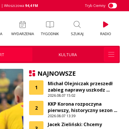
M
| Włoszczowa
94,4 FM
Tryb Ciemny
IA
WYDARZENIA
TYGODNIK
SZUKAJ
RADIO
RT
KULTURA
NAJNOWSZE
Michał Olejniczak przeszedł
1
zabieg naprawy uszkodz ...
2026.08.07 15:02
KKP Korona rozpoczyna
2
pierwszy, historyczny sezon ...
2026.08.07 13:39
Jacek Zieliński: Chcemy
3