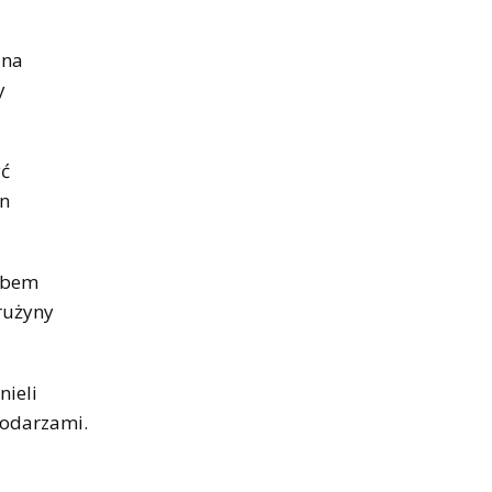
dna
y
yć
un
sobem
rużyny
nieli
podarzami.