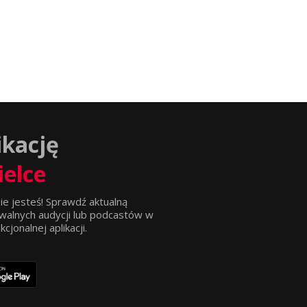
ikację
ielce
ie jesteś! Sprawdź aktualną
walnych audycji lub podcastów w
jonalnej aplikacji.