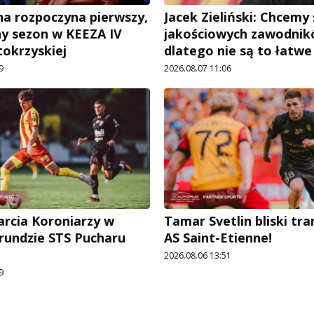
a rozpoczyna pierwszy,
Jacek Zieliński: Chcemy
ny sezon w KEEZA IV
jakościowych zawodnik
tokrzyskiej
dlatego nie są to łatw
9
2026.08.07 11:06
arcia Koroniarzy w
Tamar Svetlin bliski tr
 rundzie STS Pucharu
AS Saint-Etienne!
2026.08.06 13:51
9