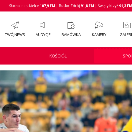
Słuchaj nas: Kielce
107,9 FM
| Busko-Zdrój
91,8 FM
| Święty Krzyż
91,3 F
TWÓJNEWS
AUDYCJE
RAMÓWKA
KAMERY
GALER
KOŚCIÓŁ
SPO