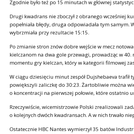
Zgodnie było też po 15 minutach w głównej statystyc
Drugi kwadrans nie zboczył z obranego wcześniej k
popełniała błędy, druga odpowiadała tym samym. W 
wybrzmiała przy rezultacie 15:15.
Po zmianie stron znów dobre wejście w mecz notow
kielczanom na dwa gole przewagi, prowadząc w 40. m
momentu gry kielczan, który w kategorii filmowej zas
W ciągu dziesięciu minut zespół Dujshebaeva trafił
powiększyli zaliczkę do 30:23. Żartobliwie można w
o koncentracji na pierwszej połowie, które ostatnio 
Rzeczywiście, wicemistrzowie Polski zrealizowali z
o kolejnych dwóch kwadransach. A w nich trwało n
Ostatecznie HBC Nantes wymierzył 35 batów Industri