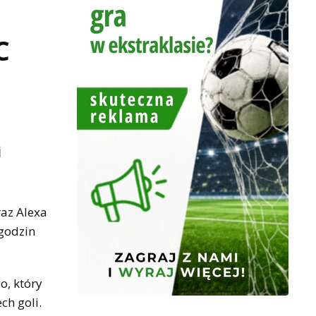
C
i
raz Alexa
godzin
o, który
ch goli.