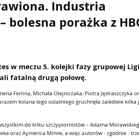
awiona. Industria
 – bolesna porażka z HB
tes w meczu 5. kolejki fazy grupowej Lig
ali fatalną drugą połowę.
mena Ferlina, Michała Olejniczaka, Piotra Jędraszczyka o
razem kolana tego ostatniego gruchnęła zaledwie kilka 
wszystkim do kilku szczypiornistów – Adama Morawskieg
leka oraz Aymerica Minne, a więc autorów - zgodnie - trze