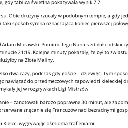
e, gdy tablica świetlna pokazywała wynik 7:7.
ursu. Obie drużyny rzucały w podobnym tempie, a gdy je
taki sposób syrena oznaczająca koniec pierwszej połow
ał Adam Morawski. Pomimo tego Nantes zdołało odskocz
inucie 21:19. Kolejne minuty pokazały, że był to zwiast
łużyłby na Złote Maliny.
 tylko dwa razy, podczas gdy goście – dziewięć. Tym spo
ięc nawiązać do przedmeczowych zapowiedzi kieleckiej d
umykały jej w rozgrywkach Ligi Mistrzów.
adanie – zanotowali bardzo poprawne 30 minut, ale zapom
ieprzerwane znęcanie się Francuzów nad bezradnymi gos
i Kielce, wygrywając ośmioma trafieniami.