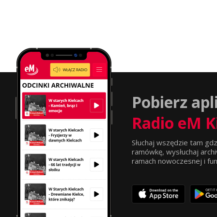
Pobierz apl
Radio eM K
Słuchaj wszędzie tam gdz
ramówkę, wysłuchaj archi
ramach nowoczesnej i funkc