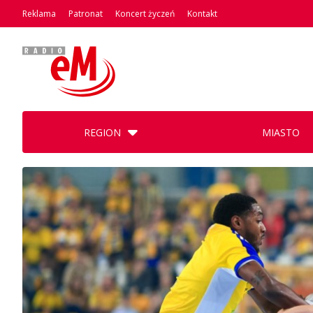
Reklama
Patronat
Koncert życzeń
Kontakt
REGION
MIASTO