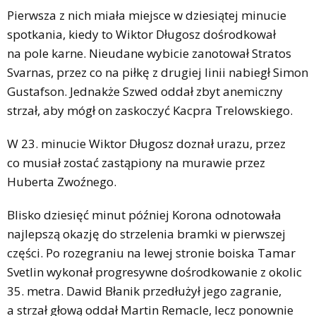
Pierwsza z nich miała miejsce w dziesiątej minucie
spotkania, kiedy to Wiktor Długosz dośrodkował
na pole karne. Nieudane wybicie zanotował Stratos
Svarnas, przez co na piłkę z drugiej linii nabiegł Simon
Gustafson. Jednakże Szwed oddał zbyt anemiczny
strzał, aby mógł on zaskoczyć Kacpra Trelowskiego.
W 23. minucie Wiktor Długosz doznał urazu, przez
co musiał zostać zastąpiony na murawie przez
Huberta Zwoźnego.
Blisko dziesięć minut później Korona odnotowała
najlepszą okazję do strzelenia bramki w pierwszej
części. Po rozegraniu na lewej stronie boiska Tamar
Svetlin wykonał progresywne dośrodkowanie z okolic
35. metra. Dawid Błanik przedłużył jego zagranie,
a strzał głową oddał Martin Remacle, lecz ponownie