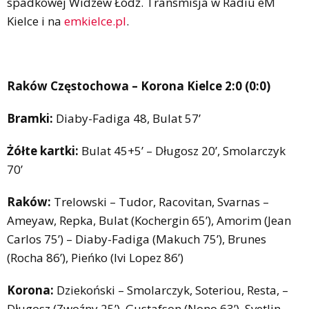
spadkowej Widzew Łódź. Transmisja w Radiu eM
Kielce i na
emkielce.pl
.
Raków Częstochowa – Korona Kielce 2:0 (0:0)
Bramki:
Diaby-Fadiga 48, Bulat 57’
Żółte kartki:
Bulat 45+5’ – Długosz 20’, Smolarczyk
70’
Raków:
Trelowski – Tudor, Racovitan, Svarnas –
Ameyaw, Repka, Bulat (Kochergin 65’), Amorim (Jean
Carlos 75’) – Diaby-Fadiga (Makuch 75’), Brunes
(Rocha 86’), Pieńko (Ivi Lopez 86’)
Korona:
Dziekoński – Smolarczyk, Soteriou, Resta, –
Długosz (Zwoźny 25’), Gustafson (Nono 63’), Svetlin,