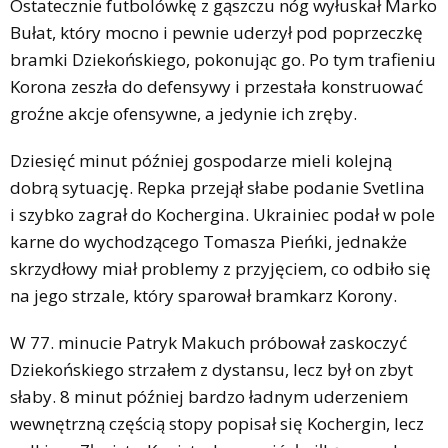
Ostatecznie futbolówkę z gąszczu nóg wyłuskał Marko
Bułat, który mocno i pewnie uderzył pod poprzeczkę
bramki Dziekońskiego, pokonując go. Po tym trafieniu
Korona zeszła do defensywy i przestała konstruować
groźne akcje ofensywne, a jedynie ich zręby.
Dziesięć minut później gospodarze mieli kolejną
dobrą sytuację. Repka przejął słabe podanie Svetlina
i szybko zagrał do Kochergina. Ukrainiec podał w pole
karne do wychodzącego Tomasza Pieńki, jednakże
skrzydłowy miał problemy z przyjęciem, co odbiło się
na jego strzale, który sparował bramkarz Korony.
W 77. minucie Patryk Makuch próbował zaskoczyć
Dziekońskiego strzałem z dystansu, lecz był on zbyt
słaby. 8 minut później bardzo ładnym uderzeniem
wewnętrzną częścią stopy popisał się Kochergin, lecz