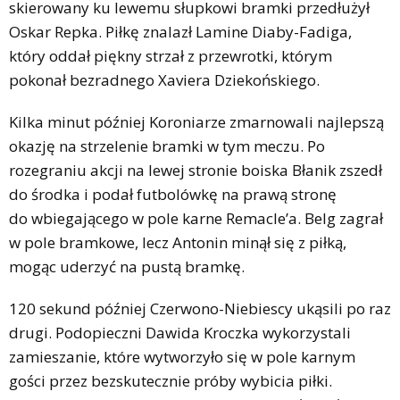
skierowany ku lewemu słupkowi bramki przedłużył
Oskar Repka. Piłkę znalazł Lamine Diaby-Fadiga,
który oddał piękny strzał z przewrotki, którym
pokonał bezradnego Xaviera Dziekońskiego.
Kilka minut później Koroniarze zmarnowali najlepszą
okazję na strzelenie bramki w tym meczu. Po
rozegraniu akcji na lewej stronie boiska Błanik zszedł
do środka i podał futbolówkę na prawą stronę
do wbiegającego w pole karne Remacle’a. Belg zagrał
w pole bramkowe, lecz Antonin minął się z piłką,
mogąc uderzyć na pustą bramkę.
120 sekund później Czerwono-Niebiescy ukąsili po raz
drugi. Podopieczni Dawida Kroczka wykorzystali
zamieszanie, które wytworzyło się w pole karnym
gości przez bezskutecznie próby wybicia piłki.