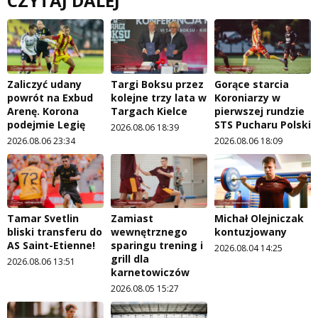
CZYTAJ DALEJ
Zaliczyć udany
Targi Boksu przez
Gorące starcia
powrót na Exbud
kolejne trzy lata w
Koroniarzy w
Arenę. Korona
Targach Kielce
pierwszej rundzie
podejmie Legię
STS Pucharu Polski
2026.08.06 18:39
2026.08.06 23:34
2026.08.06 18:09
Tamar Svetlin
Zamiast
Michał Olejniczak
bliski transferu do
wewnętrznego
kontuzjowany
AS Saint-Etienne!
sparingu trening i
2026.08.04 14:25
grill dla
2026.08.06 13:51
karnetowiczów
2026.08.05 15:27