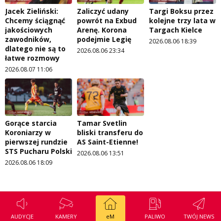
Jacek Zieliński:
Zaliczyć udany
Targi Boksu przez
Chcemy ściągnąć
powrót na Exbud
kolejne trzy lata w
jakościowych
Arenę. Korona
Targach Kielce
zawodników,
podejmie Legię
2026.08.06 18:39
dlatego nie są to
2026.08.06 23:34
łatwe rozmowy
2026.08.07 11:06
Gorące starcia
Tamar Svetlin
Koroniarzy w
bliski transferu do
pierwszej rundzie
AS Saint-Etienne!
STS Pucharu Polski
2026.08.06 13:51
2026.08.06 18:09
AUDYCJE
KAMERY
eM
PALIWO
TWÓJ NEWS