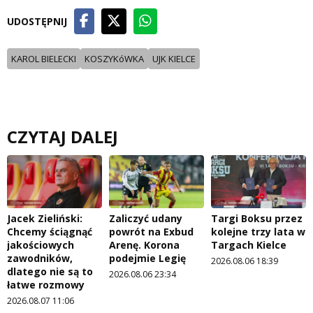
UDOSTĘPNIJ
KAROL BIELECKI
KOSZYKóWKA
UJK KIELCE
CZYTAJ DALEJ
Jacek Zieliński:
Zaliczyć udany
Targi Boksu przez
Chcemy ściągnąć
powrót na Exbud
kolejne trzy lata w
jakościowych
Arenę. Korona
Targach Kielce
zawodników,
podejmie Legię
2026.08.06 18:39
dlatego nie są to
2026.08.06 23:34
łatwe rozmowy
2026.08.07 11:06