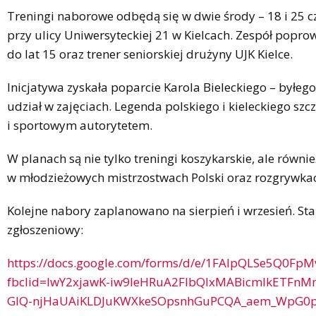
Treningi naborowe odbędą się w dwie środy – 18 i 25 
przy ulicy Uniwersyteckiej 21 w Kielcach. Zespół poprow
do lat 15 oraz trener seniorskiej drużyny UJK Kielce.
Inicjatywa zyskała poparcie Karola Bieleckiego – byłego
udział w zajęciach. Legenda polskiego i kieleckiego s
i sportowym autorytetem.
W planach są nie tylko treningi koszykarskie, ale równie
w młodzieżowych mistrzostwach Polski oraz rozgrywkac
Kolejne nabory zaplanowano na sierpień i wrzesień. Sta
zgłoszeniowy:
https://docs.google.com/forms/d/e/1FAIpQLSe5Q0Fp
fbclid=IwY2xjawK-iw9leHRuA2FlbQIxMABicmlkETFn
GlQ-njHaUAiKLDJuKWXkeSOpsnhGuPCQA_aem_WpG0p