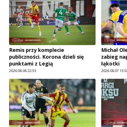
Remis przy komplecie
Michał Ole
publiczności. Korona dzieli się
zabieg na
punktami z Legią
łąkotki
2026.08.08 22:53
2026.08.07 15:0