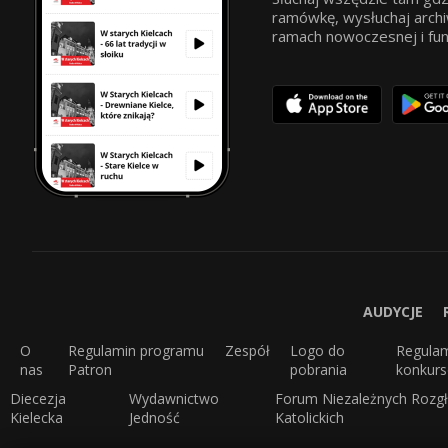
ramówkę, wysłuchaj archi
ramach nowoczesnej i funkc
AUDYCJE
O
Regulamin programu
Zespół
Logo do
Regula
nas
Patron
pobrania
konkur
Diecezja
Wydawnictwo
Forum Niezależnych Rozgł
Kielecka
Jedność
Katolickich