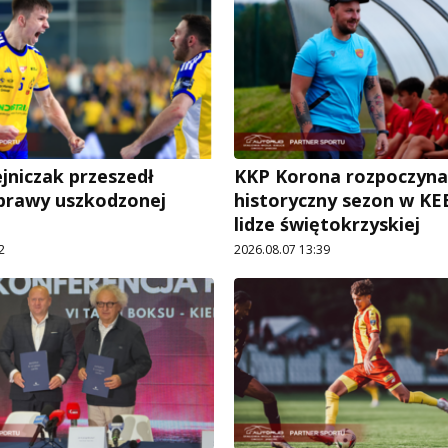
jniczak przeszedł
KKP Korona rozpoczyna
prawy uszkodzonej
historyczny sezon w KE
lidze świętokrzyskiej
2
2026.08.07 13:39