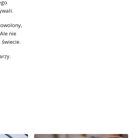
ego
ywali.
dowolony,
Ale nie
 świecie.
arzy.