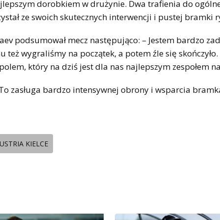
 najlepszym dorobkiem w drużynie. Dwa trafienia do ogóln
tał ze swoich skutecznych interwencji i pustej bramki r
hebaev podsumował mecz następująco: – Jestem bardzo za
u też wygraliśmy na początek, a potem źle się skończyło. 
olem, który na dziś jest dla nas najlepszym zespołem na
 To zasługa bardzo intensywnej obrony i wsparcia bramk
USTRIA KIELCE