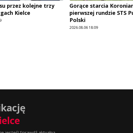
su przez kolejne trzy
Gorące starcia Koronia
rgach Kielce
pierwszej rundzie STS 
Polski
9
2026.08.06 18:09
ikację
ielce
ie jesteś! Sprawdź aktualną