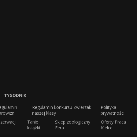
TYGODNIK
egulamin
Regulamin konkursu Zwierzak
Polityka
arowizn
naszej klasy
prywatności
zerwacji
Tanie
Sklep zoologiczny
Oferty Praca
książki
Fera
Kielce