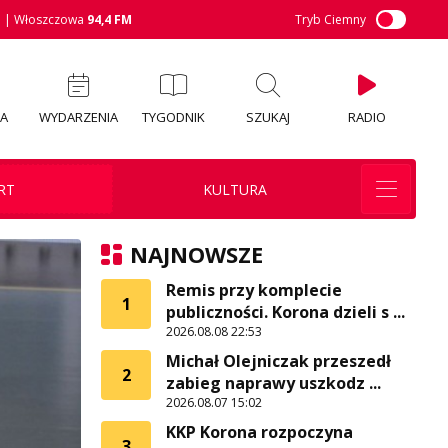
M
| Włoszczowa
94,4 FM
Tryb Ciemny
IA
WYDARZENIA
TYGODNIK
SZUKAJ
RADIO
RT
KULTURA
NAJNOWSZE
Remis przy komplecie
1
publiczności. Korona dzieli s ...
2026.08.08 22:53
Michał Olejniczak przeszedł
2
zabieg naprawy uszkodz ...
2026.08.07 15:02
KKP Korona rozpoczyna
3