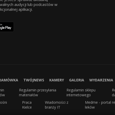
walnych audycji lub podcastów w
jonalnej aplikacji.
RAMÓWKA
TWÓJNEWS
KAMERY
GALERIA
WYDARZENIA
min
Regulamin przesyłania
Regulamin sklepu
R
sów
materiałów
internetowego
d
ośni
Praca
Wiadomości z
Medme - portal re
Kielce
branży IT
leków