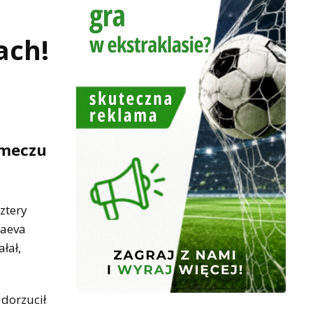
ach!
 meczu
ztery
baeva
łał,
 dorzucił