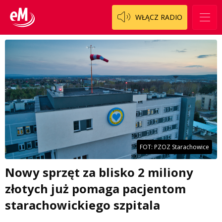
WŁĄCZ RADIO
FOT: PZOZ Starachowice
Nowy sprzęt za blisko 2 miliony
złotych już pomaga pacjentom
starachowickiego szpitala