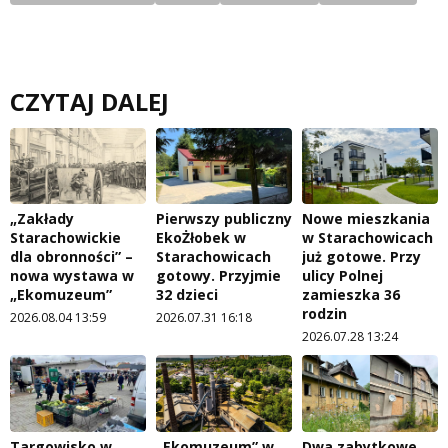
CZYTAJ DALEJ
„Zakłady
Pierwszy publiczny
Nowe mieszkania
Starachowickie
EkoŻłobek w
w Starachowicach
dla obronności” –
Starachowicach
już gotowe. Przy
nowa wystawa w
gotowy. Przyjmie
ulicy Polnej
„Ekomuzeum”
32 dzieci
zamieszka 36
rodzin
2026.08.04 13:59
2026.07.31 16:18
2026.07.28 13:24
Targowisko w
„Ekomuzeum” w
Dwa zabytkowe