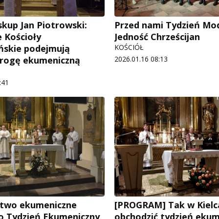
skup Jan Piotrowski:
Przed nami Tydzień Mod
e Kościoły
Jedność Chrześcijan
ańskie podejmują
KOŚCIÓŁ
drogę ekumeniczną
2026.01.16 08:13
:41
two ekumeniczne
[PROGRAM] Tak w Kielc
o Tydzień Ekumeniczny
obchodzić tydzień ekum