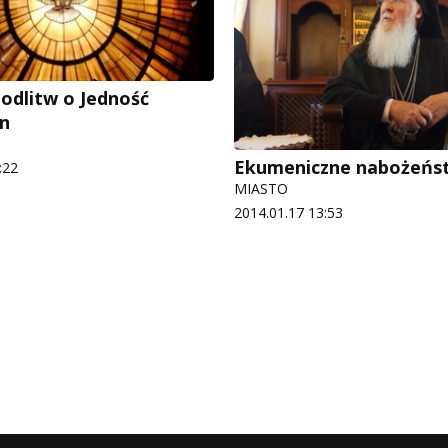
odlitw o Jedność
an
Ekumeniczne nabożeńs
:22
MIASTO
2014.01.17 13:53