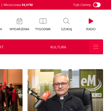
M
| Włoszczowa
94,4 FM
Tryb Ciemny
IA
WYDARZENIA
TYGODNIK
SZUKAJ
RADIO
RT
KULTURA