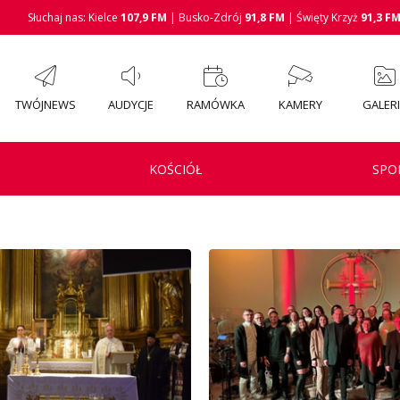
Słuchaj nas: Kielce
107,9 FM
| Busko-Zdrój
91,8 FM
| Święty Krzyż
91,3 F
TWÓJNEWS
AUDYCJE
RAMÓWKA
KAMERY
GALER
KOŚCIÓŁ
SPO