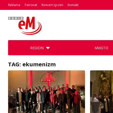
Reklama
Patronat
Koncert życzeń
Kontakt
REGION
MIASTO
TAG: ekumenizm