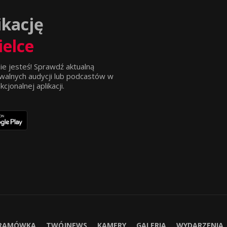
ikację
ielce
ie jesteś! Sprawdź aktualną
walnych audycji lub podcastów w
jonalnej aplikacji.
RAMÓWKA
TWÓJNEWS
KAMERY
GALERIA
WYDARZENIA