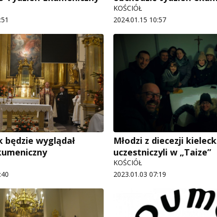
KOŚCIÓŁ
:51
2024.01.15 10:57
k będzie wyglądał
Młodzi z diecezji kieleck
kumeniczny
uczestniczyli w „Taize”
KOŚCIÓŁ
:40
2023.01.03 07:19