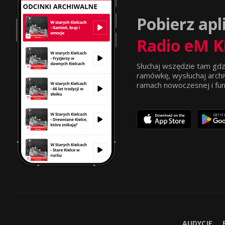
Pobierz apl
Radio eM K
Słuchaj wszędzie tam gdz
ramówkę, wysłuchaj archi
ramach nowoczesnej i funkc
AUDYCJE