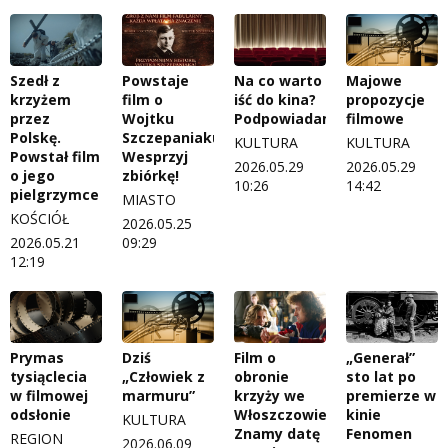
Szedł z
Powstaje
Na co warto
Majowe
krzyżem
film o
iść do kina?
propozycje
przez
Wojtku
Podpowiadamy
filmowe
Polskę.
Szczepaniaku.
KULTURA
KULTURA
Powstał film
Wesprzyj
2026.05.29
2026.05.29
o jego
zbiórkę!
10:26
14:42
pielgrzymce
MIASTO
KOŚCIÓŁ
2026.05.25
2026.05.21
09:29
12:19
Prymas
Dziś
Film o
„Generał”
tysiąclecia
„Człowiek z
obronie
sto lat po
w filmowej
marmuru”
krzyży we
premierze w
odsłonie
Włoszczowie.
kinie
KULTURA
Znamy datę
Fenomen
REGION
2026.06.09