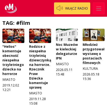
Polityka prywatności
Weekend z blondynką
WŁĄCZ RADIO
W starych Kielcach
ZNAJDZIESZ NAS TAKŻE NA
TAG: #film
Wszystko w temacie
Noc Muzeów
Młodzież
"Helios"
Rodzice z
w kieleckiej
przygotowała
komentuje
niespełna
delegaturze
wystawę o
obecność
trzyletnią
IPN
postaciach
niespełna
dziewczynką
filmowych
MIASTO
trzyletniego
na horrorze.
KULTURA
dziecka na
Rzecznik
2026.05.11
horrorze
Praw
15:48
2026.05.18
Dziecka
15:36
MIASTO
komentuje
2019.12.02
sprawę
12:21
MIASTO
2019.11.28
15:08