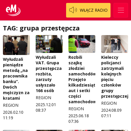
Logo do pobrania
Pacjent, którego nie zapomnę
WŁĄCZ RADIO
Regulamin konkursów
Pasjonaci
TAG: grupa przestępcza
Regulamin przesyłania materiałów
Piąta strona świata
Regulamin sklepu internetowego
Prawdę mówiąc
Regulamin darowizn
Słowo Dnia
Wyłudzali
Rozbili
Kieleccy
Wyłudzali
Regulamin konkursu Zwierzak naszej klasy
Tak wierzę
VAT. Grupa
szajkę
policjanci
pieniądze
przestępcza
złodziei
zatrzymali
metodą „na
Polityka prywatności
Weekend z blondynką
rozbita,
samochodów.
kolejnych
pracownika
zarzuty
Przejęto
pięciu
banku”.
usłyszało
kilkadziesiąt
członków
W starych Kielcach
Dwóch
ZNAJDZIESZ NAS TAKŻE NA
166 osób
aut i setki
grupy
mężczyzn za
części
przestępczej
Wszystko w temacie
REGION
kratami
samochodowych
REGION
2025.12.01
REGION
REGION
08:37
2024.08.09
2026.02.10
2025.06.18
07:11
11:19
07:36