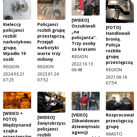
[WIDEO]
Kieleccy
Policjanci
Oszukiwali
[FOTO]
policjanci
rozbili grupę
„na
Handlowali
rozbili
przestępczą.
policjanta”.
bronią.
narkotykową
Przejęli
Trzy osoby
Policja
grupę.
narkotyki
za kratami
rozbiła
Wpadło 19
warte trzy
grupę
REGION
osób
miliony
przestępczą
2022.10.13
REGION
REGION
REGION
06:48
2024.03.21
2023.01.24
2021.06.16
07:25
07:52
07:54
[WIDEO +
[VIDEO]
Rozpracowali
[WIDEO]
FOTO]
Zlikwidowano
przestępczą
Świętokrzyscy
Międzynarodowa
dziewiętnaście
grupę
policjanci
szajka
agencji
MIASTO
rozbili
przestępców