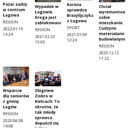
Pożar sadzy
Korona
Wypadek w
Chciał
w centrum
sprawdza
Łagowie.
wyremontowa
Łagowa
Brazylijczyka
Droga jest
sobie
z Łagowa
REGION
zablokowana
mieszkanie.
SPORT
Cudzymi
2022.01.19
REGION
materiałami
13:24
2021.01.09
2021.02.23
budowlanymi
12:24
15:05
REGION
2020.12.12
11:22
Wsparcie
Zbigniew
dla seniorów
Ziobro w
z gminy
Kielcach: To
Łagów
okrutne, że
tak młody
REGION
sprawca
2020.06.08
dopuścił się
14:08