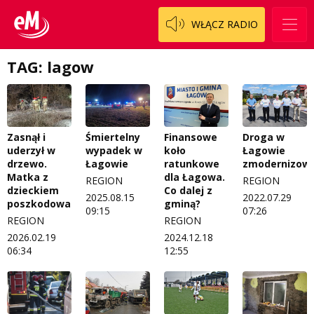
Zespół
OdNowa
WŁĄCZ RADIO
Logo do pobrania
Pacjent, którego nie zapomnę
TAG: lagow
Regulamin konkursów
Pasjonaci
Regulamin przesyłania materiałów
Piąta strona świata
Regulamin sklepu internetowego
Prawdę mówiąc
Zasnął i
Śmiertelny
Finansowe
Droga w
Regulamin darowizn
Słowo Dnia
uderzył w
wypadek w
koło
Łagowie
drzewo.
Łagowie
ratunkowe
zmodernizow
Regulamin konkursu Zwierzak naszej klasy
Tak wierzę
Matka z
dla Łagowa.
REGION
REGION
dzieckiem
Co dalej z
2025.08.15
2022.07.29
poszkodowani
gminą?
Polityka prywatności
Weekend z blondynką
09:15
07:26
REGION
REGION
W starych Kielcach
2026.02.19
2024.12.18
ZNAJDZIESZ NAS TAKŻE NA
06:34
12:55
Wszystko w temacie