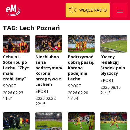
WŁĄCZ RADIO
TAG: Lech Poznań
Cebula i
Niechlubna
Podtrzymać
[Oceny
Soteriou po
seria
dobrą passę.
redakcji]
Lechu: “Zbyt
podtrzymana.
Korona
Środek pola
mało
Korona
podejmie
błyszczy
zrobiliśmy”
przegrywa z
Lecha
SPORT
Lechem
SPORT
SPORT
2025.08.16
SPORT
2026.02.23
2026.02.20
21:13
11:31
2026.02.22
17:04
22:15