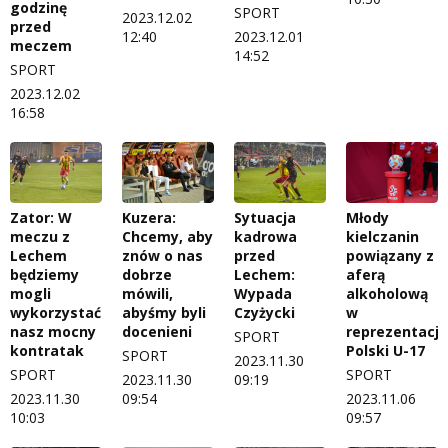
godzinę
SPORT
2023.12.02
przed
12:40
2023.12.01
meczem
14:52
SPORT
2023.12.02
16:58
Zator: W
Kuzera:
Sytuacja
Młody
meczu z
Chcemy, aby
kadrowa
kielczanin
Lechem
znów o nas
przed
powiązany z
będziemy
dobrze
Lechem:
aferą
mogli
mówili,
Wypada
alkoholową
wykorzystać
abyśmy byli
Czyżycki
w
nasz mocny
docenieni
reprezentacji
SPORT
kontratak
Polski U-17
SPORT
2023.11.30
SPORT
SPORT
2023.11.30
09:19
2023.11.30
09:54
2023.11.06
10:03
09:57