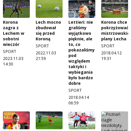
Korona
Lech mocno
Lettieri: nie
Korona chce
zagra z
zbudował
graliśmy
pokrzyżować
Lechem w
się przed
wyjątkowo
mistrzowskie
sobotni
Koroną
pięknie, ale
plany Lecha
wieczór
to, co
SPORT
SPORT
pokazaliśmy
SPORT
2022.11.03
2018.04.12
pod
2023.11.03
21:59
19:31
względem
14:30
taktyki i
wybiegania
było bardzo
dobre
SPORT
2018.04.14
06:59