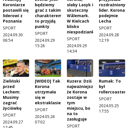
Koroniarze
będziemy
słaby Lasyk i
rozdrażniony
postawili się
grać z takim
skuteczny
lider. Korona
liderowi z
charakterem,
Wålemark.
podejmie
Poznania
to przyjdą
W Kielcach
Lecha
punkty
blisko
SPORT
SPORT
niespodzianki
SPORT
2024.09.30
2024.09.28
SPORT
06:54
2024.09.29
12:19
15:26
2024.09.29
14:34
Zieliński
[WIDEO] Tak
Kuzera: Dziś
Rumak: To
przed
Korona
najważniejsze,
był
Lechem:
utrzymała
że Korona
rollercoaster
Musimy
się w
zostaje w
SPORT
zagrać
ekstraklasie!
tym
2024.05.25
życiówkę
miejscu, bo
SPORT
17:55
na to
SPORT
2024.05.26
zasługuje
2024.09.27
07:02
SPORT
12:45