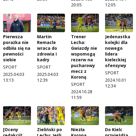
20:05
12:05
Pierwsza
Martin
Trener
Jedenastka
porażka nie
Remacle
Lecha:
kolejki dla
odbiła się na
wraca do
Gwiazdy nie
nowego
pewności
zdrowia i
wspomogą
lidera
siebie
kadry
rezerw na
kieleckiej
pucharowy
ofensywy
SPORT
SPORT
mecz z
SPORT
2025.04.03
2025.04.03
Koroną
13:13
12:39
2024.10.01
SPORT
12:34
2024.10.28
11:59
[Oceny
Zieliński po
Niezła
Do Kielc
redakcji]
Lechu: Jeśli
Korona,
przyjeżdża