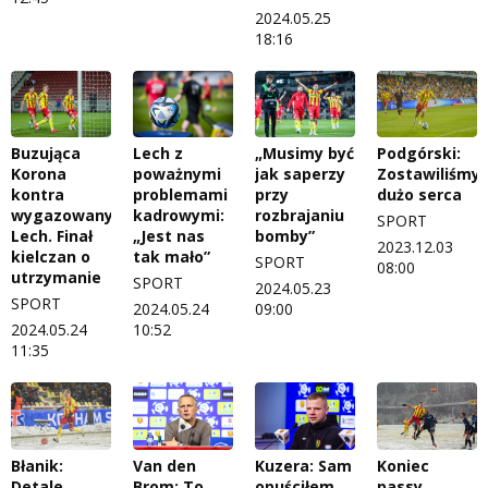
2024.05.25
18:16
Buzująca
Lech z
„Musimy być
Podgórski:
Korona
poważnymi
jak saperzy
Zostawiliśmy
kontra
problemami
przy
dużo serca
wygazowany
kadrowymi:
rozbrajaniu
SPORT
Lech. Finał
„Jest nas
bomby”
2023.12.03
kielczan o
tak mało”
SPORT
08:00
utrzymanie
SPORT
2024.05.23
SPORT
2024.05.24
09:00
2024.05.24
10:52
11:35
Błanik:
Van den
Kuzera: Sam
Koniec
Detale
Brom: To
opuściłem
passy.