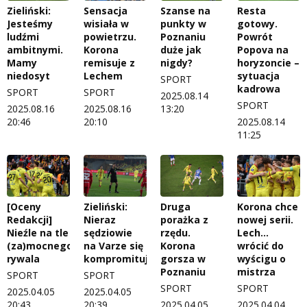
Zieliński:
Sensacja
Szanse na
Resta
Jesteśmy
wisiała w
punkty w
gotowy.
ludźmi
powietrzu.
Poznaniu
Powrót
ambitnymi.
Korona
duże jak
Popova na
Mamy
remisuje z
nigdy?
horyzoncie –
niedosyt
Lechem
sytuacja
SPORT
kadrowa
SPORT
SPORT
2025.08.14
SPORT
2025.08.16
2025.08.16
13:20
20:46
20:10
2025.08.14
11:25
[Oceny
Zieliński:
Druga
Korona chce
Redakcji]
Nieraz
porażka z
nowej serii.
Nieźle na tle
sędziowie
rzędu.
Lech...
(za)mocnego
na Varze się
Korona
wrócić do
rywala
kompromitują
gorsza w
wyścigu o
Poznaniu
mistrza
SPORT
SPORT
SPORT
SPORT
2025.04.05
2025.04.05
20:43
20:39
2025.04.05
2025.04.04