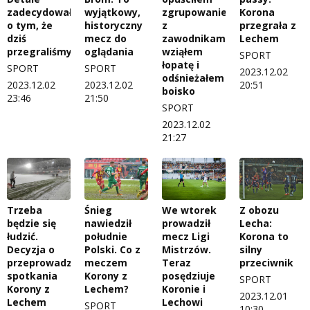
zadecydowały
wyjątkowy,
zgrupowanie
Korona
o tym, że
historyczny
z
przegrała z
dziś
mecz do
zawodnikami,
Lechem
przegraliśmy
oglądania
wziąłem
SPORT
łopatę i
SPORT
SPORT
2023.12.02
odśnieżałem
2023.12.02
2023.12.02
20:51
boisko
23:46
21:50
SPORT
2023.12.02
21:27
Trzeba
Śnieg
We wtorek
Z obozu
będzie się
nawiedził
prowadził
Lecha:
łudzić.
południe
mecz Ligi
Korona to
Decyzja o
Polski. Co z
Mistrzów.
silny
przeprowadzeniu
meczem
Teraz
przeciwnik
spotkania
Korony z
posędziuje
SPORT
Korony z
Lechem?
Koronie i
2023.12.01
Lechem
Lechowi
SPORT
10:30