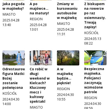
Jaka pogoda
A po
Zmiany w
Z biskupem
w majówkę?
majówce…
kursowaniu
na rowerze
na matury!
autobusów
po raz
MIASTO
w majówkę
osiemnasty.
REGION
2025.04.28
Trwają
MIASTO
13:40
2025.04.28
zapisy!
13:01
2025.04.28
KOŚCIÓŁ
11:31
2024.05.13
08:22
Bezpieczna
Odrestaurowana
Co robić w
A w
majówka.
figura Matki
długi
majówkę
Policjanci
Bożej
weekend w
będzie…
zaczynają
zostanie
Kielcach?
pięknie!
wzmożone
poświęcona
Kluczowy
REGION
patrole
mecz i
KOŚCIÓŁ
2024.04.30
kultowy
REGION
2024.04.30
10:55
spektakl
2024.04.30
14:00
MIASTO
08:59