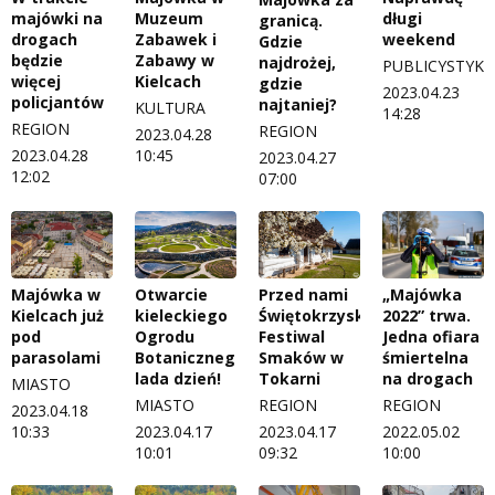
majówki na
Muzeum
długi
granicą.
drogach
Zabawek i
weekend
Gdzie
będzie
Zabawy w
najdrożej,
PUBLICYSTYKA
więcej
Kielcach
gdzie
2023.04.23
policjantów
najtaniej?
KULTURA
14:28
REGION
REGION
2023.04.28
2023.04.28
10:45
2023.04.27
12:02
07:00
Majówka w
Otwarcie
Przed nami
„Majówka
Kielcach już
kieleckiego
Świętokrzyski
2022” trwa.
pod
Ogrodu
Festiwal
Jedna ofiara
parasolami
Botanicznego
Smaków w
śmiertelna
lada dzień!
Tokarni
na drogach
MIASTO
MIASTO
REGION
REGION
2023.04.18
10:33
2023.04.17
2023.04.17
2022.05.02
10:01
09:32
10:00