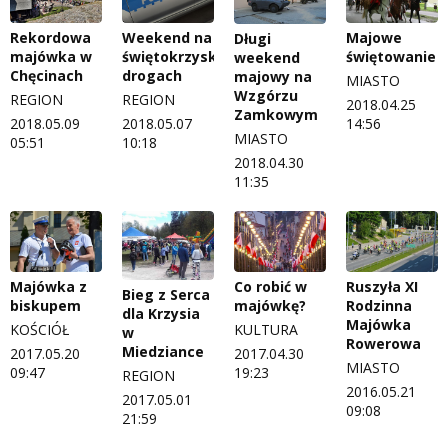
Rekordowa
Weekend na
Majowe
Długi
majówka w
świętokrzyskich
świętowanie
weekend
Chęcinach
drogach
majowy na
MIASTO
Wzgórzu
REGION
REGION
2018.04.25
Zamkowym
2018.05.09
2018.05.07
14:56
MIASTO
05:51
10:18
2018.04.30
11:35
Majówka z
Co robić w
Ruszyła XI
Bieg z Serca
biskupem
majówkę?
Rodzinna
dla Krzysia
Majówka
KOŚCIÓŁ
KULTURA
w
Rowerowa
Miedziance
2017.05.20
2017.04.30
MIASTO
09:47
19:23
REGION
2016.05.21
2017.05.01
09:08
21:59