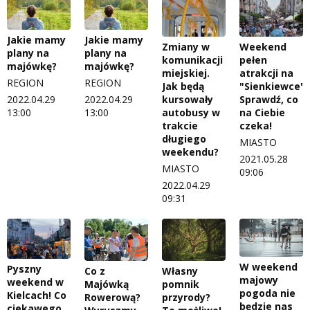
Jakie mamy
Jakie mamy
Zmiany w
Weekend
plany na
plany na
komunikacji
pełen
majówkę?
majówkę?
miejskiej.
atrakcji na
REGION
REGION
Jak będą
"Sienkiewce".
kursowały
Sprawdź, co
2022.04.29
2022.04.29
autobusy w
na Ciebie
13:00
13:00
trakcie
czeka!
długiego
MIASTO
weekendu?
2021.05.28
MIASTO
09:06
2022.04.29
09:31
W weekend
Pyszny
Co z
Własny
majowy
weekend w
Majówką
pomnik
pogoda nie
Kielcach! Co
Rowerową?
przyrody?
będzie nas
ciekawego