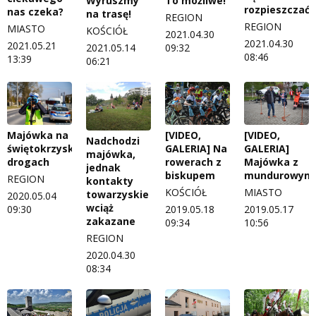
Wyruszmy
To możliwe!
rozpieszczać..
nas czeka?
na trasę!
REGION
REGION
MIASTO
KOŚCIÓŁ
2021.04.30
2021.04.30
2021.05.21
2021.05.14
09:32
08:46
13:39
06:21
Majówka na
[VIDEO,
[VIDEO,
Nadchodzi
świętokrzyskich
GALERIA] Na
GALERIA]
majówka,
drogach
rowerach z
Majówka z
jednak
biskupem
mundurowym
REGION
kontakty
KOŚCIÓŁ
MIASTO
towarzyskie
2020.05.04
wciąż
09:30
2019.05.18
2019.05.17
zakazane
09:34
10:56
REGION
2020.04.30
08:34