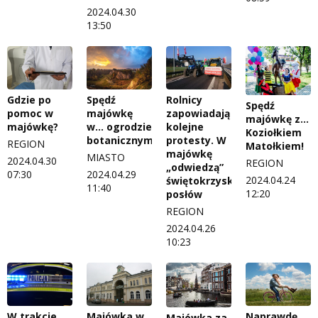
2024.04.30
13:50
Gdzie po
Spędź
Rolnicy
Spędź
pomoc w
majówkę
zapowiadają
majówkę z…
majówkę?
w… ogrodzie
kolejne
Koziołkiem
botanicznym
protesty. W
REGION
Matołkiem!
majówkę
MIASTO
2024.04.30
REGION
„odwiedzą”
07:30
2024.04.29
2024.04.24
świętokrzyskich
11:40
12:20
posłów
REGION
2024.04.26
10:23
W trakcie
Majówka w
Naprawdę
Majówka za