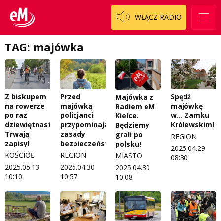
WŁĄCZ RADIO
TAG: majówka
Z biskupem
Przed
Spędź
Majówka z
na rowerze
majówką
majówkę
Radiem eM
po raz
policjanci
w… Zamku
Kielce.
dziewiętnasty.
przypominają
Królewskim!
Będziemy
Trwają
zasady
grali po
REGION
zapisy!
bezpieczeństwa
polsku!
2025.04.29
KOŚCIÓŁ
REGION
MIASTO
08:30
2025.05.13
2025.04.30
2025.04.30
10:10
10:57
10:08