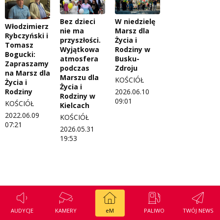
Regulamin konkursu Zwierzak naszej klasy
Tak wierzę
Bez dzieci
W niedzielę
Włodzimierz
Polityka prywatności
Weekend z blondynką
nie ma
Marsz dla
Rybczyński i
przyszłości.
Życia i
Tomasz
W starych Kielcach
Wyjątkowa
Rodziny w
Bogucki:
ZNAJDZIESZ NAS TAKŻE NA
atmosfera
Busku-
Zapraszamy
podczas
Zdroju
Wszystko w temacie
na Marsz dla
Marszu dla
KOŚCIÓŁ
Życia i
Życia i
Rodziny
2026.06.10
Rodziny w
09:01
KOŚCIÓŁ
Kielcach
2022.06.09
KOŚCIÓŁ
07:21
2026.05.31
19:53
AUDYCJE
KAMERY
eM
PALIWO
TWÓJ NEWS