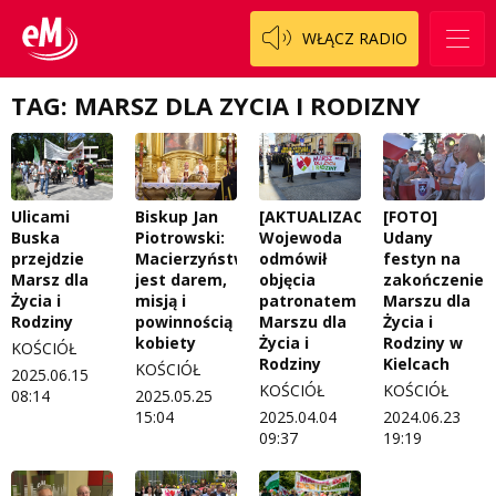
Patronat
Włoszczowski
Cały ten sport
WŁĄCZ RADIO
Koncert życzeń
Dzieciaki Cudaki
Kontakt
TAG: MARSZ DLA ZYCIA I RODIZNY
Fascynująca nauka
O nas
Historia na fali
Regulamin programu Patron
Modna kultura
Ulicami
Biskup Jan
[AKTUALIZACJA]
[FOTO]
Buska
Piotrowski:
Wojewoda
Udany
Zespół
OdNowa
przejdzie
Macierzyństwo
odmówił
festyn na
Marsz dla
jest darem,
objęcia
zakończenie
Logo do pobrania
Pacjent, którego nie zapomnę
Życia i
misją i
patronatem
Marszu dla
Rodziny
powinnością
Marszu dla
Życia i
Regulamin konkursów
Pasjonaci
kobiety
Życia i
Rodziny w
KOŚCIÓŁ
Rodziny
Kielcach
KOŚCIÓŁ
2025.06.15
Regulamin przesyłania materiałów
Piąta strona świata
KOŚCIÓŁ
KOŚCIÓŁ
08:14
2025.05.25
15:04
2025.04.04
2024.06.23
Regulamin sklepu internetowego
Prawdę mówiąc
09:37
19:19
Regulamin darowizn
Słowo Dnia