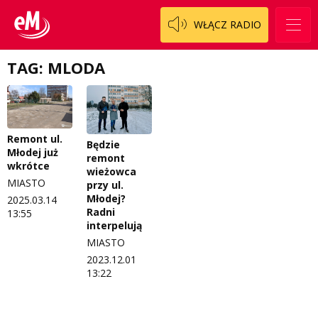
Patronat
Staszowski
Cały ten sport
WŁĄCZ RADIO
Koncert życzeń
Włoszczowski
Dzieciaki Cudaki
Kontakt
TAG: MLODA
Fascynująca nauka
O nas
Historia na fali
Regulamin programu Patron
Modna kultura
Remont ul.
Będzie
Młodej już
remont
Zespół
OdNowa
wkrótce
wieżowca
MIASTO
przy ul.
Logo do pobrania
Pacjent, którego nie zapomnę
Młodej?
2025.03.14
Radni
13:55
Regulamin konkursów
Pasjonaci
interpelują
MIASTO
Regulamin przesyłania materiałów
Piąta strona świata
2023.12.01
13:22
Regulamin sklepu internetowego
Prawdę mówiąc
Regulamin darowizn
Słowo Dnia