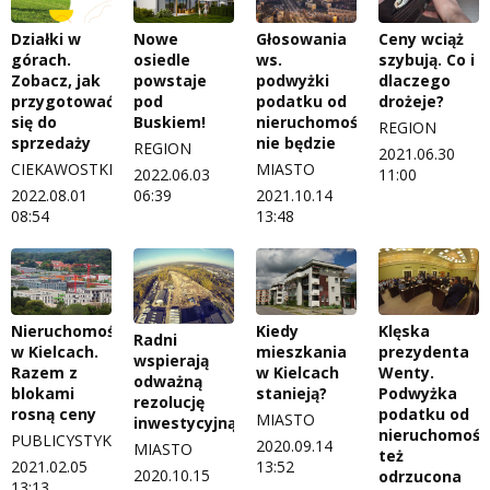
Działki w
Głosowania
Ceny wciąż
Nowe
górach.
ws.
szybują. Co i
osiedle
Zobacz, jak
podwyżki
dlaczego
powstaje
przygotować
podatku od
drożeje?
pod
się do
nieruchomości
Buskiem!
REGION
sprzedaży
nie będzie
REGION
2021.06.30
CIEKAWOSTKI
MIASTO
11:00
2022.06.03
2022.08.01
2021.10.14
06:39
08:54
13:48
Nieruchomości
Kiedy
Klęska
Radni
w Kielcach.
mieszkania
prezydenta
wspierają
Razem z
w Kielcach
Wenty.
odważną
blokami
stanieją?
Podwyżka
rezolucję
rosną ceny
podatku od
MIASTO
inwestycyjną
nieruchomośc
PUBLICYSTYKA
2020.09.14
MIASTO
też
2021.02.05
13:52
2020.10.15
odrzucona
13:13