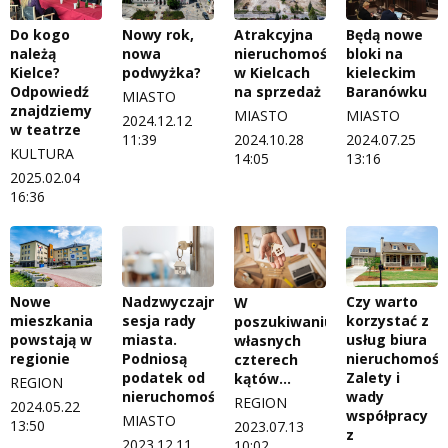
Do kogo
Nowy rok,
Atrakcyjna
Będą nowe
należą
nowa
nieruchomość
bloki na
Kielce?
podwyżka?
w Kielcach
kieleckim
Odpowiedź
na sprzedaż
Baranówku
MIASTO
znajdziemy
MIASTO
MIASTO
2024.12.12
w teatrze
11:39
2024.10.28
2024.07.25
KULTURA
14:05
13:16
2025.02.04
16:36
Nowe
Nadzwyczajna
Czy warto
W
mieszkania
sesja rady
korzystać z
poszukiwaniu
powstają w
miasta.
usług biura
własnych
regionie
Podniosą
nieruchomośc
czterech
podatek od
Zalety i
kątów…
REGION
nieruchomości?
wady
REGION
2024.05.22
współpracy
MIASTO
13:50
2023.07.13
z
2023.12.11
10:02