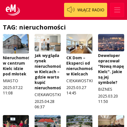
WŁĄCZ RADIO
TAG: nieruchomości
Jak wygląda
Deweloper
Nieruchomość
CK Dom –
rynek
opracował
w centrum
Eksperci od
nieruchomości
"Nową mapę
Kielc idzie
nieruchomości
w Kielcach –
Kielc". Jakie
pod młotek
w Kielcach
gdzie warto
są jej
MIASTO
CIEKAWOSTKI
kupić
symbole?
2025.07.22
2025.03.27
nieruchomość?
BIZNES
11:08
14:45
CIEKAWOSTKI
2025.03.20
2025.04.28
11:50
06:37