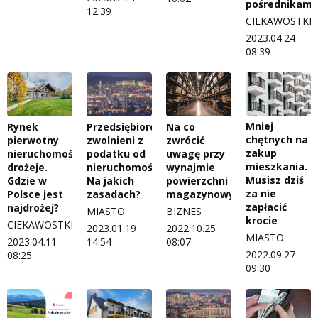
pośrednikami
12:39
CIEKAWOSTKI
2023.04.24
08:39
Mniej
Rynek
Przedsiębiorcy
Na co
chętnych na
pierwotny
zwolnieni z
zwrócić
zakup
nieruchomości
podatku od
uwagę przy
mieszkania.
drożeje.
nieruchomości.
wynajmie
Musisz dziś
Gdzie w
Na jakich
powierzchni
za nie
Polsce jest
zasadach?
magazynowych?
zapłacić
najdrożej?
MIASTO
BIZNES
krocie
CIEKAWOSTKI
2023.01.19
2022.10.25
MIASTO
2023.04.11
14:54
08:07
2022.09.27
08:25
09:30