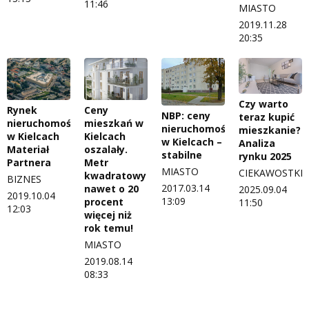
11:46
MIASTO
2019.11.28
20:35
Czy warto
Rynek
Ceny
NBP: ceny
teraz kupić
nieruchomości
mieszkań w
nieruchomości
mieszkanie?
w Kielcach
Kielcach
w Kielcach –
Analiza
Materiał
oszalały.
stabilne
rynku 2025
Partnera
Metr
MIASTO
CIEKAWOSTKI
kwadratowy
BIZNES
2017.03.14
nawet o 20
2025.09.04
2019.10.04
13:09
procent
11:50
12:03
więcej niż
rok temu!
MIASTO
2019.08.14
08:33