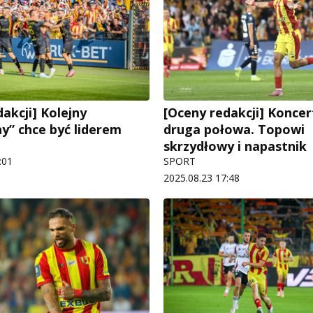
akcji] Kolejny
[Oceny redakcji] Konce
y” chce być liderem
druga połowa. Topowi
skrzydłowy i napastnik
:01
SPORT
2025.08.23 17:48