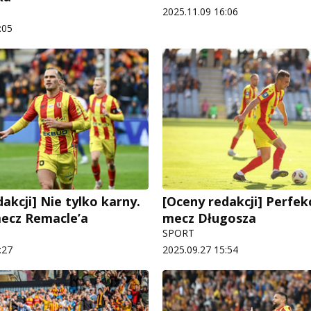
2025.11.09 16:06
:05
akcji] Nie tylko karny.
[Oceny redakcji] Perfek
ecz Remacle’a
mecz Długosza
SPORT
:27
2025.09.27 15:54