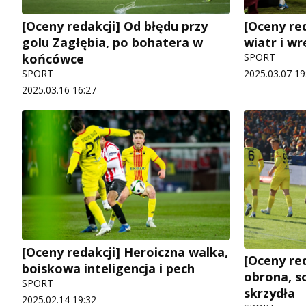
[Oceny redakcji] Od błędu przy
[Oceny red
golu Zagłębia, po bohatera w
wiatr i wre
końcówce
SPORT
SPORT
2025.03.07 19
2025.03.16 16:27
[Oceny redakcji] Heroiczna walka,
[Oceny re
boiskowa inteligencja i pech
obrona, s
SPORT
skrzydła
2025.02.14 19:32