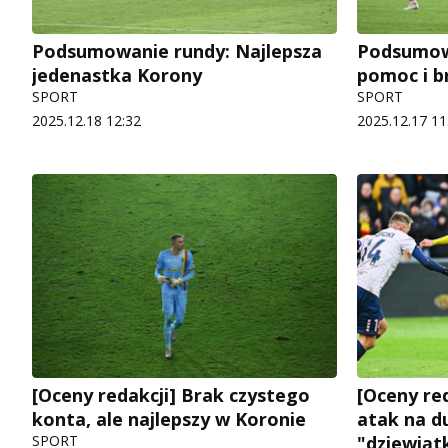
Podsumowanie rundy: Najlepsza
Podsumow
jedenastka Korony
pomoc i b
SPORT
SPORT
2025.12.18 12:32
2025.12.17 11
[Oceny redakcji] Brak czystego
[Oceny re
konta, ale najlepszy w Koronie
atak na du
SPORT
"dziewiąt