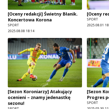
[Oceny redakcji] Świetny Błanik.
[Oceny red
Koncertowa Korona
SPORT
SPORT
2025.08.01 18
2025.08.08 18:14
[Sezon Koroniarzy] Atakujący
[Sezon Ko
ocenieni – znamy jedenastkę
Progres p
sezonu!
SPORT
SPORT
2025.05.30 11