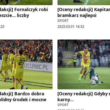
akcji] Fornalczyk robi
[Oceny redakcji] Kapitan
szcie... liczby
bramkarz najlepsi
SPORT
:25
2025.03.01 16:32
dakcji] Bardzo dobra
[Oceny redakcji] Gdyby 
olidny środek i mocne
karny…
SPORT