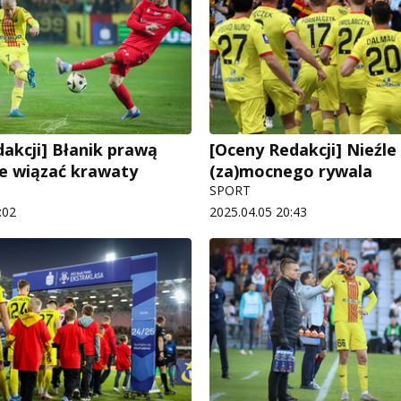
dakcji] Błanik prawą
[Oceny Redakcji] Nieźle 
e wiązać krawaty
(za)mocnego rywala
SPORT
:02
2025.04.05 20:43