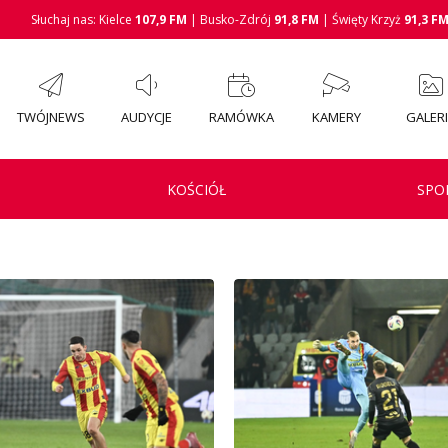
Słuchaj nas: Kielce
107,9 FM
| Busko-Zdrój
91,8 FM
| Święty Krzyż
91,3 F
TWÓJNEWS
AUDYCJE
RAMÓWKA
KAMERY
GALER
KOŚCIÓŁ
SPO