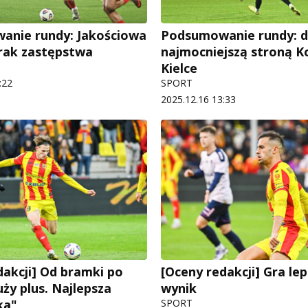
anie rundy: Jakościowa
Podsumowanie rundy: 
rak zastępstwa
najmocniejszą stroną K
Kielce
:22
SPORT
2025.12.16 13:33
dakcji] Od bramki po
[Oceny redakcji] Gra lep
ży plus. Najlepsza
wynik
ka"
SPORT