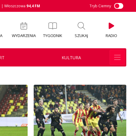
M
| Włoszczowa
94,4 FM
Tryb Ciemny
IA
WYDARZENIA
TYGODNIK
SZUKAJ
RADIO
RT
KULTURA