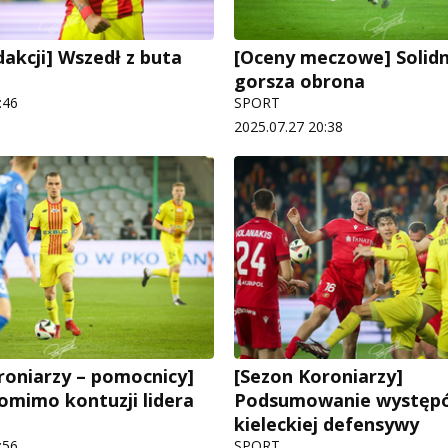
akcji] Wszedł z buta
[Oceny meczowe] Solid
gorsza obrona
:46
SPORT
2025.07.27 20:38
roniarzy – pomocnicy]
[Sezon Koroniarzy]
omimo kontuzji lidera
Podsumowanie występ
kieleckiej defensywy
:56
SPORT