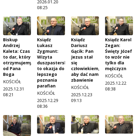
2026.01.20
08:25
Biskup
Ksiądz
Ksiądz
Ksiądz Karol
Andrzej
Łukasz
Dariusz
Zegan:
Kaleta: Czas
Zygmunt:
Gącik: Pan
Święty Józef
to dar, który
Wizyta
Jezus stał
to wzór nie
otrzymujemy
duszpasterska
się
tylko dla
od Pana
to okazja do
człowiekiem,
mężczyzn
Boga
lepszego
aby dać nam
KOŚCIÓŁ
poznania
zbawienie
KOŚCIÓŁ
2025.12.22
parafian
KOŚCIÓŁ
2025.12.31
08:38
KOŚCIÓŁ
08:21
2025.12.23
2025.12.29
09:13
08:36