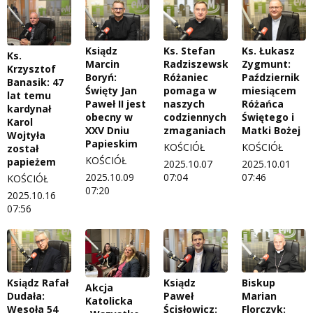
Ksiądz
Ks. Stefan
Ks. Łukasz
Ks.
Marcin
Radziszewski:
Zygmunt:
Krzysztof
Boryń:
Różaniec
Październik
Banasik: 47
Święty Jan
pomaga w
miesiącem
lat temu
Paweł II jest
naszych
Różańca
kardynał
obecny w
codziennych
Świętego i
Karol
XXV Dniu
zmaganiach
Matki Bożej
Wojtyła
Papieskim
KOŚCIÓŁ
KOŚCIÓŁ
został
KOŚCIÓŁ
papieżem
2025.10.07
2025.10.01
2025.10.09
07:04
07:46
KOŚCIÓŁ
07:20
2025.10.16
07:56
Ksiądz Rafał
Ksiądz
Biskup
Akcja
Dudała:
Paweł
Marian
Katolicka
Wesoła 54
Ścisłowicz:
Florczyk: