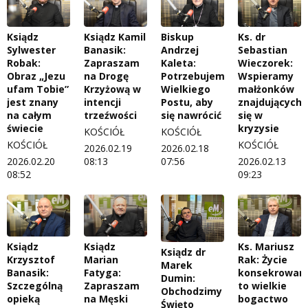
Ksiądz
Ksiądz Kamil
Biskup
Ks. dr
Sylwester
Banasik:
Andrzej
Sebastian
Robak:
Zapraszam
Kaleta:
Wieczorek:
Obraz „Jezu
na Drogę
Potrzebujemy
Wspieramy
ufam Tobie”
Krzyżową w
Wielkiego
małżonków
jest znany
intencji
Postu, aby
znajdujących
na całym
trzeźwości
się nawrócić
się w
świecie
kryzysie
KOŚCIÓŁ
KOŚCIÓŁ
KOŚCIÓŁ
KOŚCIÓŁ
2026.02.19
2026.02.18
2026.02.20
08:13
07:56
2026.02.13
08:52
09:23
Ksiądz
Ksiądz
Ks. Mariusz
Ksiądz dr
Krzysztof
Marian
Rak: Życie
Marek
Banasik:
Fatyga:
konsekrowan
Dumin:
Szczególną
Zapraszam
to wielkie
Obchodzimy
opieką
na Męski
bogactwo
Święto