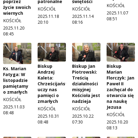
poprzez
patronalne
świętości
KOŚCIÓŁ
życie swoich
KOŚCIÓŁ
KOŚCIÓŁ
2025.11.07
wiernych
2025.11.18
2025.11.14
08:51
KOŚCIÓŁ
20:10
08:16
2025.11.20
08:45
Biskup
Biskup Jan
Biskup
Ks. Marian
Andrzej
Piotrowski:
Marian
Fatyga: W
Kaleta:
Treścią
Florczyk: Jan
listopadzie
Chrześcijaństwo
działalności
Paweł II
pamiętamy
uczy nas
misyjnej
zachęcał do
o zmarłych
pamięci o
Kościoła jest
otwarcia się
KOŚCIÓŁ
zmarłych
nadzieja
na naukę
2025.11.03
Jezusa
KOŚCIÓŁ
KOŚCIÓŁ
08:48
KOŚCIÓŁ
2025.10.31
2025.10.22
08:48
07:30
2025.10.20
08:13