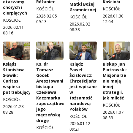
otaczamy
Różaniec
Kościoła
Matki Bożej
chorych i
KOŚCIÓŁ
KOŚCIÓŁ
Gromnicznej
cierpiących
2026.02.05
2026.01.30
KOŚCIÓŁ
KOŚCIÓŁ
09:13
12:04
2026.02.02
2026.02.11
08:38
08:16
Ksiądz
Ks. dr
Ksiądz
Biskup Jan
Stanisław
Tomasz
Paweł
Piotrowski:
Słowik:
Gocel:
Ścisłowicz:
Misjonarze
Caritas
Aresztowanie
Chrześcijaństwo
nie mają
wspiera
biskupa
jest wpisane
innej
potrzebujących
Czesława
w
strategii,
Kaczmarka
tożsamość
jak miłość
KOŚCIÓŁ
zapoczątkowało
narodową
KOŚCIÓŁ
2026.01.28
jego
Polaków
08:28
2026.01.07
męczeńską
KOŚCIÓŁ
08:33
drogę
2026.01.12
KOŚCIÓŁ
09:21