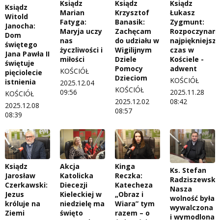
Ksiądz
Ksiądz
Ksiądz
Ksiądz
Marian
Krzysztof
Łukasz
Witold
Fatyga:
Banasik:
Zygmunt:
Janocha:
Maryja uczy
Zachęcam
Rozpoczynam
Dom
nas
do udziału w
najpiękniejszy
świętego
życzliwości i
Wigilijnym
czas w
Jana Pawła II
miłości
Dziele
Kościele -
świętuje
Pomocy
adwent
KOŚCIÓŁ
pięciolecie
Dzieciom
KOŚCIÓŁ
istnienia
2025.12.04
KOŚCIÓŁ
09:56
2025.11.28
KOŚCIÓŁ
2025.12.02
08:42
2025.12.08
08:57
08:39
Ksiądz
Akcja
Kinga
Ks. Stefan
Jarosław
Katolicka
Reczka:
Radziszewski:
Czerkawski:
Diecezji
Katecheza
Nasza
Jezus
Kieleckiej w
„Obraz i
wolność była
króluje na
niedzielę ma
Wiara” tym
wywalczona
Ziemi
święto
razem – o
i wymodlona