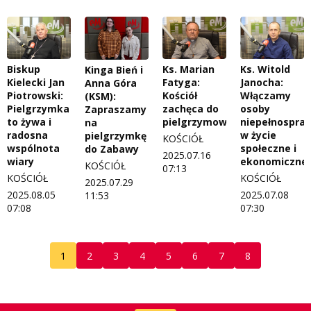
Biskup
Ks. Marian
Ks. Witold
Kinga Bień i
Kielecki Jan
Fatyga:
Janocha:
Anna Góra
Piotrowski:
Kościół
Włączamy
(KSM):
Pielgrzymka
zachęca do
osoby
Zapraszamy
to żywa i
pielgrzymowania
niepełnospra
na
radosna
w życie
pielgrzymkę
KOŚCIÓŁ
wspólnota
społeczne i
do Zabawy
2025.07.16
wiary
ekonomiczne
KOŚCIÓŁ
07:13
KOŚCIÓŁ
KOŚCIÓŁ
2025.07.29
2025.08.05
2025.07.08
11:53
07:08
07:30
1
2
3
4
5
6
7
8