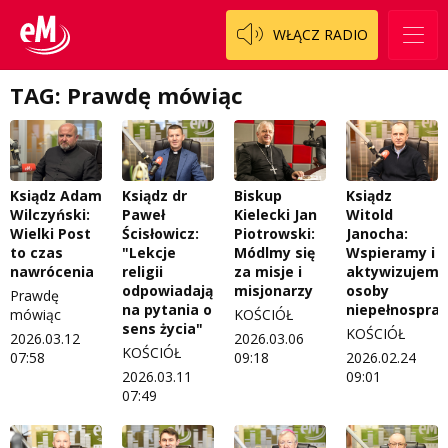
WŁĄCZ RADIO
TAG: Prawdę mówiąc
Ksiądz Adam
Ksiądz dr
Biskup
Ksiądz
Wilczyński:
Paweł
Kielecki Jan
Witold
Wielki Post
Ścisłowicz:
Piotrowski:
Janocha:
to czas
"Lekcje
Módlmy się
Wspieramy i
nawrócenia
religii
za misje i
aktywizujemy
odpowiadają
misjonarzy
osoby
Prawdę
na pytania o
niepełnospra
mówiąc
KOŚCIÓŁ
sens życia"
KOŚCIÓŁ
2026.03.12
2026.03.06
KOŚCIÓŁ
07:58
09:18
2026.02.24
2026.03.11
09:01
07:49