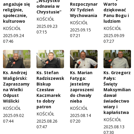
„Wszystko
angażuje się
Rozpoczynamy
Warto
odnawia w
religijnie,
XV Tydzień
dziękować
Chrystusie”
społecznie,
Wychowania
Panu Bogu i
KOŚCIÓŁ
kulturowo
ludziom
KOŚCIÓŁ
2025.09.23
KOŚCIÓŁ
KOŚCIÓŁ
2025.09.15
07:15
2025.09.24
07:21
2025.09.09
07:46
07:27
Ks. Andrzej
Ks. Stefan
Ks. Marian
Ks. Grzegorz
Waligórski:
Radziszewski:
Fatyga:
Pałys:
Zapraszamy
Biskup
Jesteśmy
Święty
na Wielki
Czesław
zaproszeni
Maksymilian
Odpust
Kaczmarek
do chwały
dawał
Wiślicki
to dobry
nieba
świadectwo
patron
wiary i
KOŚCIÓŁ
KOŚCIÓŁ
kapłaństwa
KOŚCIÓŁ
2025.09.02
2025.08.14
KOŚCIÓŁ
07:44
2025.08.26
07:20
07:47
2025.08.13
07:30