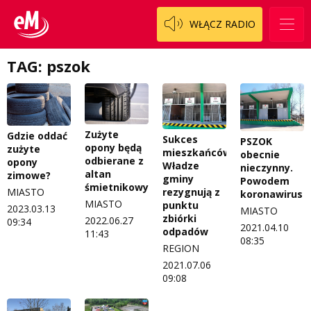
Patronat
Staszowski
Cały ten sport
WŁĄCZ RADIO
Koncert życzeń
Włoszczowski
Dzieciaki Cudaki
Kontakt
TAG: pszok
Fascynująca nauka
O nas
Historia na fali
Regulamin programu Patron
Modna kultura
Zużyte
Gdzie oddać
Sukces
PSZOK
opony będą
zużyte
mieszkańców.
obecnie
Zespół
OdNowa
odbierane z
opony
Władze
nieczynny.
altan
zimowe?
gminy
Powodem
Logo do pobrania
Pacjent, którego nie zapomnę
śmietnikowych?
rezygnują z
MIASTO
koronawirus
MIASTO
punktu
2023.03.13
MIASTO
Regulamin konkursów
Pasjonaci
zbiórki
2022.06.27
09:34
2021.04.10
odpadów
11:43
08:35
Regulamin przesyłania materiałów
Piąta strona świata
REGION
2021.07.06
Regulamin sklepu internetowego
Prawdę mówiąc
09:08
Regulamin darowizn
Słowo Dnia