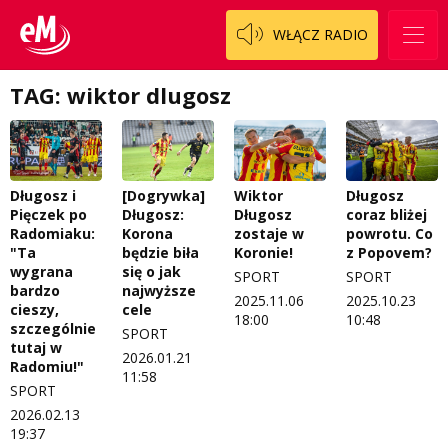
WŁĄCZ RADIO
TAG: wiktor dlugosz
Długosz i
[Dogrywka]
Wiktor
Długosz
Pięczek po
Długosz:
Długosz
coraz bliżej
Radomiaku:
Korona
zostaje w
powrotu. Co
"Ta
będzie biła
Koronie!
z Popovem?
wygrana
się o jak
SPORT
SPORT
bardzo
najwyższe
2025.11.06
2025.10.23
cieszy,
cele
18:00
10:48
szczególnie
SPORT
tutaj w
2026.01.21
Radomiu!"
11:58
SPORT
2026.02.13
19:37