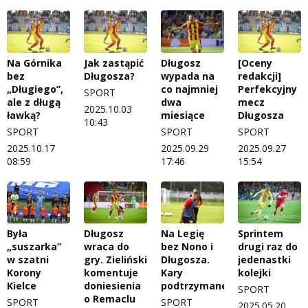
Na Górnika
Jak zastąpić
Długosz
[Oceny
bez
Długosza?
wypada na
redakcji]
„Długiego”,
co najmniej
Perfekcyjny
SPORT
ale z długą
dwa
mecz
2025.10.03
ławką?
miesiące
Długosza
10:43
SPORT
SPORT
SPORT
2025.10.17
2025.09.29
2025.09.27
08:59
17:46
15:54
Była
Długosz
Na Legię
Sprintem
„suszarka”
wraca do
bez Nono i
drugi raz do
w szatni
gry. Zieliński
Długosza.
jedenastki
Korony
komentuje
Kary
kolejki
Kielce
doniesienia
podtrzymane
SPORT
o Remaclu
SPORT
SPORT
2025.05.20