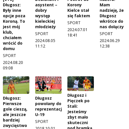
Długosz:
asystent –
Korony
Mam
Były inne
dobry
Kielce stał
nadzieję, że
opcje poza
występ
się faktem
Długosz
Koroną. To
kieleckiej
wkrótce do
SPORT
jest mój
młodzieży
nas dołączy
2024.07.01
klub,
SPORT
SPORT
18:41
chciałem
2024.08.05
2024.06.29
wrócić do
11:12
12:38
domu
SPORT
2024.08.20
09:08
Długosz i
Długosz:
Długosz
Pięczek po
Pierwsze
powołany do
Stali:
gole cieszą,
reprezentacji
Jesteśmy
ale jeszcze
U-19
zbyt mało
bardziej
SPORT
skuteczni
zwycięstwo
pod bramką
2018.10.01