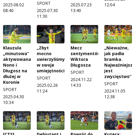
SPORT
2025.08.02
2025.07.23
12:04
08:40
2025.07.30
13:40
11:30
Klauzula
„Zbyt
Mecz
„Nieważne,
„minutowa”
mocno
sentymentów
jak padła
aktywowana.
uwierzyliśmy
Wiktora
bramka.
Nono i
w swoje
Długosza
Najważniejsz
Długosz na
umiejętności”
jest
SPORT
dłużej w
zwycięstwo”
SPORT
2024.11.22
Koronie
SPORT
2025.02.26
14:33
SPORT
11:24
2024.11.05
2025.04.30
12:38
10:34
[CTS]
Debiutant i
Powrót do
Kuzera: