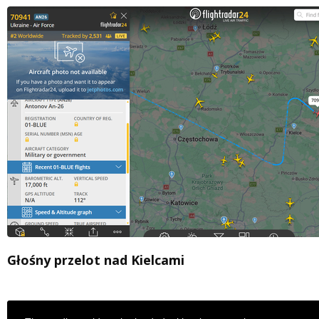
Głośny przelot nad Kielcami
This