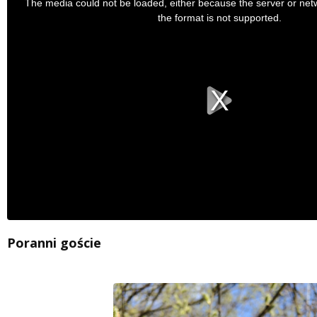
The media could not be loaded, either because the server or net
is
the format is not supported.
a
modal
window.
Poranni goście