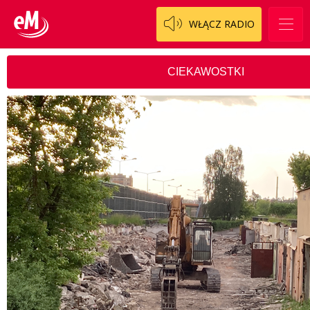
WŁĄCZ RADIO
CIEKAWOSTKI
ALERT
AWARIE
CIEKAWOSTKI
KOSCIÓŁ
NA DROGACH
POMOC
SZUKAM / ZNALEZIONO / POMOC
INNE