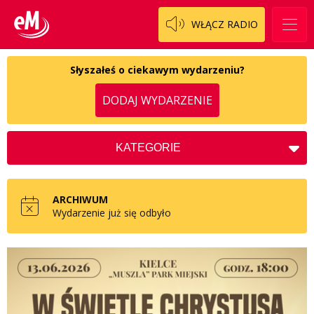
WŁĄCZ RADIO
Słyszałeś o ciekawym wydarzeniu?
DODAJ WYDARZENIE
KATEGORIE
Koncerty
Kościół
ARCHIWUM
Kultura
Wydarzenie już się odbyło
Charytatywne
Społeczne
Zdrowie