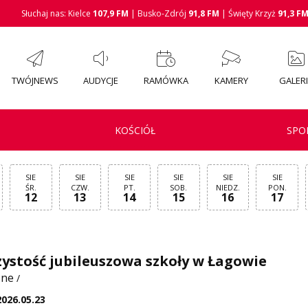
Słuchaj nas: Kielce
107,9 FM
| Busko-Zdrój
91,8 FM
| Święty Krzyż
91,3 F
TWÓJNEWS
AUDYCJE
RAMÓWKA
KAMERY
GALER
KOŚCIÓŁ
SPO
SIE
SIE
SIE
SIE
SIE
SIE
ŚR.
CZW.
PT.
SOB.
NIEDZ.
PON.
12
13
14
15
16
17
ystość jubileuszowa szkoły w Łagowie
zne
/
2026.05.23