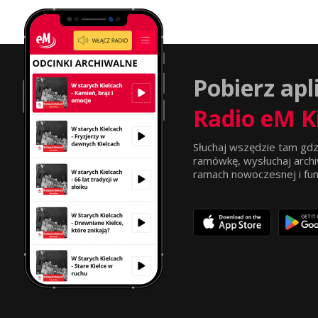
Pobierz apl
Radio eM K
Słuchaj wszędzie tam gdz
ramówkę, wysłuchaj archi
ramach nowoczesnej i funkc