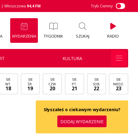
M
| Włoszczowa
94,4 FM
Tryb Ciemny
IA
WYDARZENIA
TYGODNIK
SZUKAJ
RADIO
RT
KULTURA
SIE
SIE
SIE
SIE
SIE
SIE
WT.
ŚR.
CZW.
PT.
SOB.
NIEDZ.
18
19
20
21
22
23
Słyszałeś o ciekawym wydarzeniu?
DODAJ WYDARZENIE