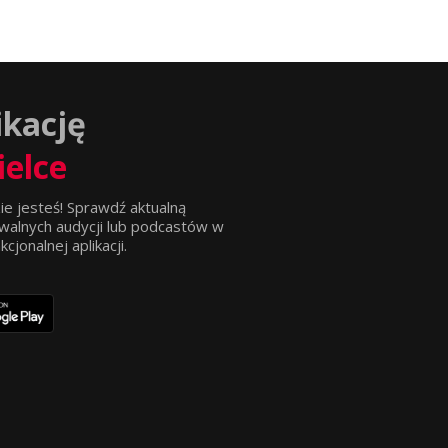
ikację
ielce
ie jesteś! Sprawdź aktualną
walnych audycji lub podcastów w
jonalnej aplikacji.