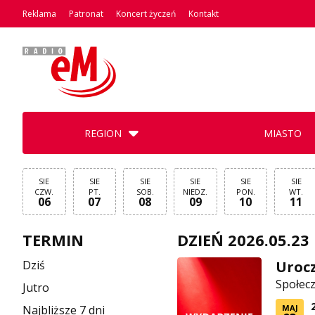
Reklama
Patronat
Koncert życzeń
Kontakt
REGION
MIASTO
SIE
SIE
SIE
SIE
SIE
SIE
CZW.
PT.
SOB.
NIEDZ.
PON.
WT.
06
07
08
09
10
11
TERMIN
DZIEŃ 2026.05.23
Dziś
Urocz
Społec
Jutro
Najbliższe 7 dni
MAJ