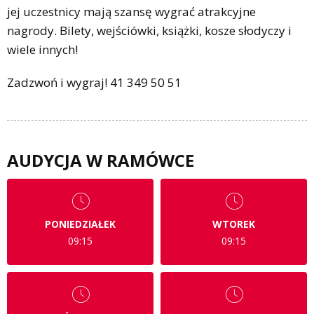
jej uczestnicy mają szansę wygrać atrakcyjne
nagrody. Bilety, wejściówki, książki, kosze słodyczy i
wiele innych!
Zadzwoń i wygraj! 41 349 50 51
AUDYCJA W RAMÓWCE
PONIEDZIAŁEK
WTOREK
09:15
09:15