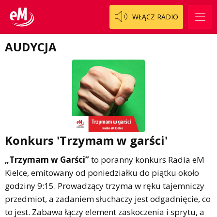
Regulamin konkursu Zwierzak naszej klasy
Tak wierzę
WŁĄCZ RADIO
Polityka prywatności
Weekend z blondynką
AUDYCJA
W starych Kielcach
ZNAJDZIESZ NAS TAKŻE NA
Wszystko w temacie
Konkurs 'Trzymam w garści'
„Trzymam w Garści”
to poranny konkurs Radia eM
Kielce, emitowany od poniedziałku do piątku około
godziny 9:15. Prowadzący trzyma w ręku tajemniczy
przedmiot, a zadaniem słuchaczy jest odgadnięcie, co
to jest. Zabawa łączy element zaskoczenia i sprytu, a